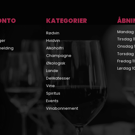
ONTO
KATEGORIER
ÅBNI
Mandag 
Rødvin
Tirsdag 11
ger
Hvidvin
Onsdag 11
melding
Alkoholfri
Torsdag 1
Champagne
Fredag 11
Økologisk
Lørdag 10
Lande
Delikatesser
Vine
Spiritus
Events
Vinabonnement