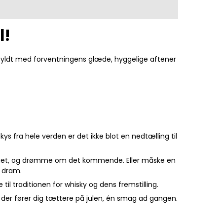
l!
 fyldt med forventningens glæde, hyggelige aftener
 fra hele verden er det ikke blot en nedtælling til
 er gået, og drømme om det kommende. Eller måske en
s dram.
il traditionen for whisky og dens fremstilling.
 der fører dig tættere på julen, én smag ad gangen.