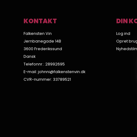
KONTAKT
DIN K
Falkensten Vin
Log ind
Jernbanegade 14B
Opret bru
3600 Frederikssund
Nyhedstil
Dansk
Telefonnr.
:
28992695
E-mail
:
johnni@falkenstenvin.dk
CVR-nummer
:
33789521