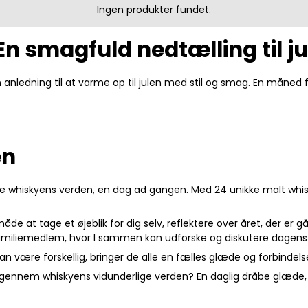
Ingen produkter fundet.
n smagfuld nedtælling til ju
 anledning til at varme op til julen med stil og smag. En måned
en
 whiskyens verden, en dag ad gangen. Med 24 unikke malt whiskys
 måde at tage et øjeblik for dig selv, reflektere over året, der
 familiemedlem, hvor I sammen kan udforske og diskutere dagen
være forskellig, bringer de alle en fælles glæde og forbindelse t
se gennem whiskyens vidunderlige verden? En daglig dråbe glæde,