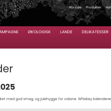
Forside
Produkter
Ny
AMPAGNE
ØKOLOGISK
LANDE
DELIKATESSER
der
2025
kket med god smag, og julehygge for voksne. Whiskey kalenderen