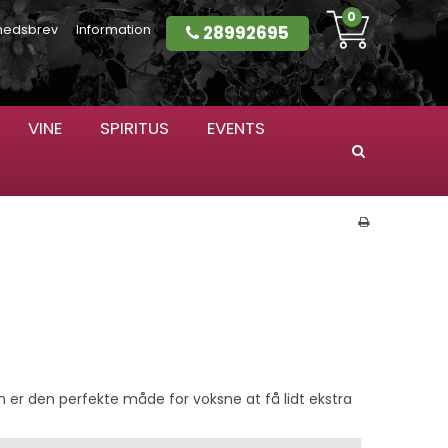
0
28992695
hedsbrev
Information
VINE
SPIRITUS
EVENTS
Søg
 er den perfekte måde for voksne at få lidt ekstra