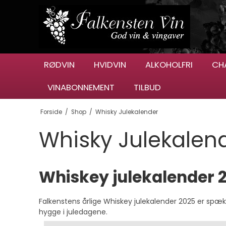
RØDVIN
HVIDVIN
ALKOHOLFRI
CH
VINABONNEMENT
TILBUD
Forside
/
Shop
/
Whisky Julekalender
Whisky Julekalen
Whiskey julekalender 
Falkenstens årlige Whiskey julekalender 2025 er spæ
hygge i juledagene.