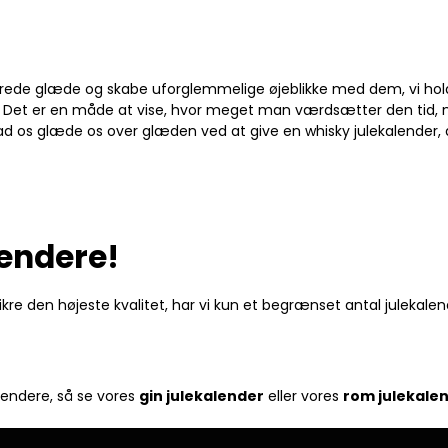
rede glæde og skabe uforglemmelige øjeblikke med dem, vi holde
t. Det er en måde at vise, hvor meget man værdsætter den tid, 
ad os glæde os over glæden ved at give en whisky julekalender, 
lendere!
re den højeste kvalitet, har vi kun et begrænset antal julekalender
alendere, så se vores
gin julekalender
eller vores
rom julekale