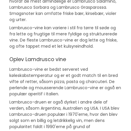
hvoraf de mest almindelige er Lambrusco Salamino,
Lambrusco Sorbara og Lambrusco Grasparossa.
Smagsnoter kan omfatte friske bær, kirsebær, violer
og urter.
Lambrusco-vine kan variere i stil fra tørre til søde og
fra lette og frugtige til mere fyldige og strukturerede
vine. De fleste Lambrusco-vine er dog lette og friske,
og ofte tappet med et let kulsyreindhold.
Oplev Lamdrusco vine
Lambrusco-vine er bedst serveret ved
køleskabstemperatur og er et godt match til en bred
vifte af retter, såsom pizza, pasta og charcuteri. De
perlende og mousserende Lambrusco-vine er også en
populær aperitif i Italien.
Lambrusco-druen er også dyrket i andre dele af
verden, såsom
Argentina
,
Australien
og
USA
. I USA blev
Lambrusco-druen populær i 1970'erne, hvor den blev
solgt som en billig og letdrikkelig vin, men dens
popularitet faldt i 1990'erne på grund af