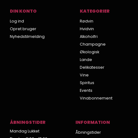
DIN KONTO
KATEGORIER
Log ind
Rødvin
Opret bruger
Hvidvin
Nyhedstilmelding
Alkoholfri
Champagne
Økologisk
Lande
Delikatesser
Vine
Spiritus
Events
Vinabonnement
ÅBNINGSTIDER
INFORMATION
Mandag Lukket
Åbningstider