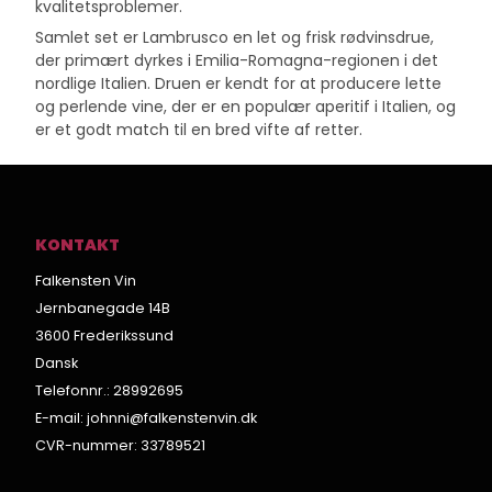
kvalitetsproblemer.
Samlet set er Lambrusco en let og frisk rødvinsdrue,
der primært dyrkes i Emilia-Romagna-regionen i det
nordlige Italien. Druen er kendt for at producere lette
og perlende vine, der er en populær aperitif i Italien, og
er et godt match til en bred vifte af retter.
KONTAKT
Falkensten Vin
Jernbanegade 14B
3600 Frederikssund
Dansk
Telefonnr.
:
28992695
E-mail
:
johnni@falkenstenvin.dk
CVR-nummer
:
33789521