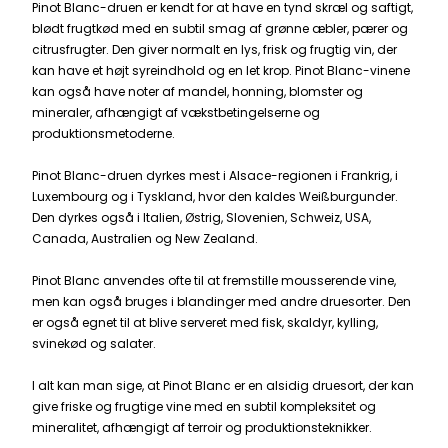
Pinot Blanc-druen er kendt for at have en tynd skræl og saftigt,
blødt frugtkød med en subtil smag af grønne æbler, pærer og
citrusfrugter. Den giver normalt en lys, frisk og frugtig vin, der
kan have et højt syreindhold og en let krop. Pinot Blanc-vinene
kan også have noter af mandel, honning, blomster og
mineraler, afhængigt af vækstbetingelserne og
produktionsmetoderne.
Pinot Blanc-druen dyrkes mest i Alsace-regionen i Frankrig, i
Luxembourg
og i
Tyskland
, hvor den kaldes Weißburgunder.
Den dyrkes også i
Italien
,
Østrig
, Slovenien, Schweiz,
USA
,
Canada,
Australien
og
New Zealand
.
Pinot Blanc anvendes ofte til at fremstille mousserende vine,
men kan også bruges i blandinger med andre druesorter. Den
er også egnet til at blive serveret med fisk, skaldyr, kylling,
svinekød og salater.
I alt kan man sige, at Pinot Blanc er en alsidig druesort, der kan
give friske og frugtige vine med en subtil kompleksitet og
mineralitet, afhængigt af terroir og produktionsteknikker.