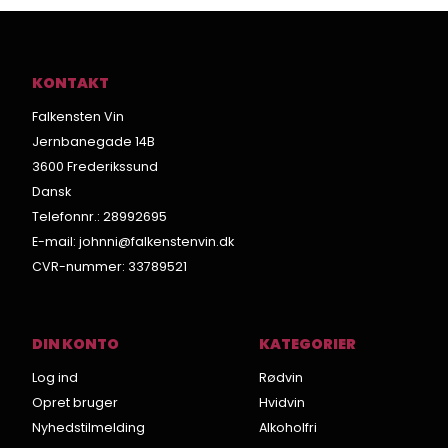
KONTAKT
Falkensten Vin
Jernbanegade 14B
3600 Frederikssund
Dansk
Telefonnr.
:
28992695
E-mail
:
johnni@falkenstenvin.dk
CVR-nummer
:
33789521
DIN KONTO
KATEGORIER
Log ind
Rødvin
Opret bruger
Hvidvin
Nyhedstilmelding
Alkoholfri