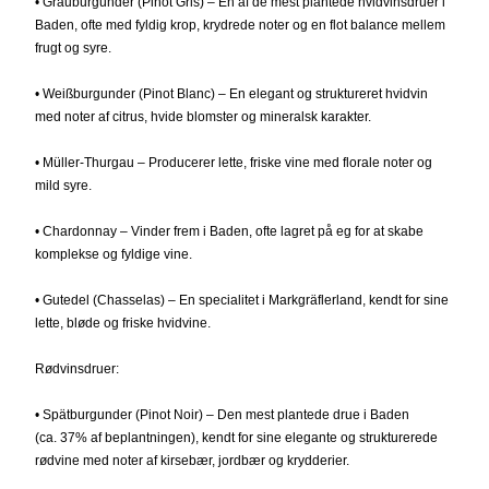
• Grauburgunder (Pinot Gris) – En af de mest plantede hvidvinsdruer i
Baden, ofte med fyldig krop, krydrede noter og en flot balance mellem
frugt og syre.
• Weißburgunder (Pinot Blanc) – En elegant og struktureret hvidvin
med noter af citrus, hvide blomster og mineralsk karakter.
• Müller-Thurgau – Producerer lette, friske vine med florale noter og
mild syre.
• Chardonnay – Vinder frem i Baden, ofte lagret på eg for at skabe
komplekse og fyldige vine.
• Gutedel (Chasselas) – En specialitet i Markgräflerland, kendt for sine
lette, bløde og friske hvidvine.
Rødvinsdruer:
• Spätburgunder (Pinot Noir) – Den mest plantede drue i Baden
(ca. 37% af beplantningen), kendt for sine elegante og strukturerede
rødvine med noter af kirsebær, jordbær og krydderier.