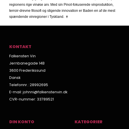
regionens rige vinøse arv. Med sin Pinot-fokuserede vinproduktion,
terroir-drevne filosofi og stigende innovation er Baden en af de mest
spændende vinregioner i Tyskland. 🍷
KONTAKT
Falkensten Vin
Jernbanegade 14B
3600 Frederikssund
Dansk
Telefonnr.
:
28992695
E-mail
:
johnni@falkenstenvin.dk
CVR-nummer
:
33789521
DIN KONTO
KATEGORIER