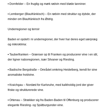
• Dornfelder – En frugtig og mørk rødvin med bløde tanniner.
• Lemberger (Blaufränkisch) – En rødvin med struktur og dybde, der
minder om Blaufränkisch fra Østrig.
Underregioner og terroir
Baden er opdelt i ni underregioner, der hver har deres eget særpræg
og mikroklima:
• Tauberfranken – Grænser op til Franken og producerer vine i en stil,
der ligner naboregionen, især Silvaner og Riesling.
• Badische Bergstraße – Området omkring Heidelberg, kendt for sine
aromatiske hvidvine.
• Kraichgau – Nordøst for Karlsruhe, med kalkholdig jord der giver
friske og strukturerede vine.
• Ortenau – Strækker sig fra Baden-Baden til Offenburg og producerer
elegante Riesling- og Spätburgunder-vine.