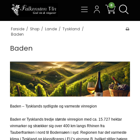
0
Søg
Forside
/
Shop
/
Lande
/
Tyskland
/
Baden
Baden
Baden – Tysklands sydligste og varmeste vinregion
Baden er Tysklands tredje største vinregion med ca. 15.727 hektar
vinmarker og strækker sig over 400 km langs Rhinen fra
Tauberfranken i nord til Bodensøen i syd. Regionen har det varmeste
klima i Tyskland og klassificeres i EU’s vinzone B, hvilket stiller højere