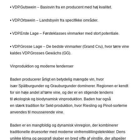
• VDP.Gutswein – Basisvin fra en producent med høj kvalitet.
• VDP.Ortswein – Landsbyvin fra specifikke områder.
• VDP.Erste Lage – Førsteklasses vinmarker med stort potentiale.
• VDP.Grosse Lage – De bedste vinmarker (Grand Cru), hvor tørre vine
kaldes VDP.Grosses Gewächs (GG).
Vinproduktion og moderne tendenser
Baden producerer årligt en betydelig mængde vin, hvor
især Spätburgunder og Grauburgunder dominerer. Regionen er kendt
for sin høje andel af tørre vine, og der er en stigende tendens
til økologisk og biodynamisk vinproduktion. Baden har også
en stærk tradition for Sekt-produktion, hvor Riesling og Pinot-sorterne
anvendes til mousserende vine.
Baden er en mangfoldig og dynamisk vinregion, der kombinerer
traditionelle druesorter med moderne vinfremstillingsteknikker. Dens
unikke klima og geografi skaber en bred vifte af vinstile, der afspejler