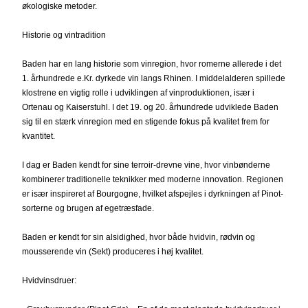
økologiske metoder.
Historie og vintradition
Baden har en lang historie som vinregion, hvor romerne allerede i det
1. århundrede e.Kr. dyrkede vin langs Rhinen. I middelalderen spillede
klostrene en vigtig rolle i udviklingen af vinproduktionen, især i
Ortenau og Kaiserstuhl. I det 19. og 20. århundrede udviklede Baden
sig til en stærk vinregion med en stigende fokus på kvalitet frem for
kvantitet.
I dag er Baden kendt for sine terroir-drevne vine, hvor vinbønderne
kombinerer traditionelle teknikker med moderne innovation. Regionen
er især inspireret af Bourgogne, hvilket afspejles i dyrkningen af Pinot-
sorterne og brugen af egetræsfade.
Baden er kendt for sin alsidighed, hvor både hvidvin, rødvin og
mousserende vin (Sekt) produceres i høj kvalitet.
Hvidvinsdruer: