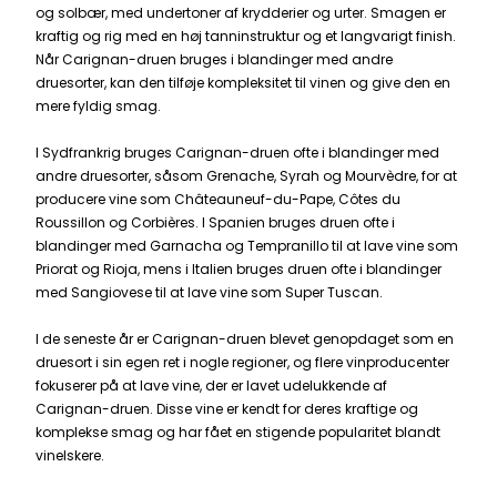
og solbær, med undertoner af krydderier og urter. Smagen er
kraftig og rig med en høj tanninstruktur og et langvarigt finish.
Når Carignan-druen bruges i blandinger med andre
druesorter, kan den tilføje kompleksitet til vinen og give den en
mere fyldig smag.
I Sydfrankrig bruges Carignan-druen ofte i blandinger med
andre druesorter, såsom
Grenache
,
Syrah
og
Mourvèdre
, for at
producere vine som Châteauneuf-du-Pape, Côtes du
Roussillon og Corbières. I Spanien bruges druen ofte i
blandinger med Garnacha og
Tempranillo
til at lave vine som
Priorat og Rioja, mens i Italien bruges druen ofte i blandinger
med Sangiovese til at lave vine som Super Tuscan.
I de seneste år er Carignan-druen blevet genopdaget som en
druesort i sin egen ret i nogle regioner, og flere vinproducenter
fokuserer på at lave vine, der er lavet udelukkende af
Carignan-druen. Disse vine er kendt for deres kraftige og
komplekse smag og har fået en stigende popularitet blandt
vinelskere.