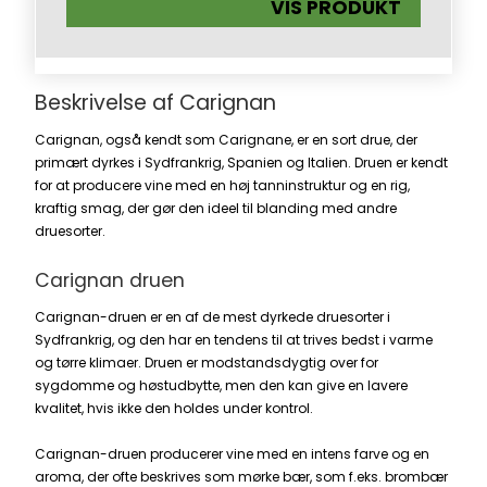
VIS PRODUKT
Beskrivelse af Carignan
Carignan, også kendt som Carignane, er en sort drue, der
primært dyrkes i
Sydfrankrig
,
Spanien
og
Italien
. Druen er kendt
for at producere vine med en høj tanninstruktur og en rig,
kraftig smag, der gør den ideel til blanding med andre
druesorter.
Carignan druen
Carignan-druen er en af ​​de mest dyrkede druesorter i
Sydfrankrig, og den har en tendens til at trives bedst i varme
og tørre klimaer. Druen er modstandsdygtig over for
sygdomme og høstudbytte, men den kan give en lavere
kvalitet, hvis ikke den holdes under kontrol.
Carignan-druen producerer vine med en intens farve og en
aroma, der ofte beskrives som mørke bær, som f.eks. brombær