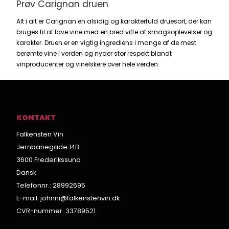
Prøv Carignan druen
Alt i alt er Carignan en alsidig og karakterfuld druesort, der kan
bruges til at lave vine med en bred vifte af smagsoplevelser og
karakter. Druen er en vigtig ingrediens i mange af de mest
berømte vine i verden og nyder stor respekt blandt
vinproducenter og vinelskere over hele verden.
KONTAKT
Falkensten Vin
Jernbanegade 14B
3600 Frederikssund
Dansk
Telefonnr.
:
28992695
E-mail
:
johnni@falkenstenvin.dk
CVR-nummer
:
33789521