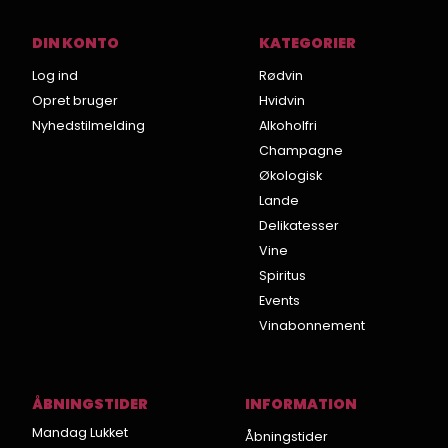
DIN KONTO
KATEGORIER
Log ind
Rødvin
Opret bruger
Hvidvin
Nyhedstilmelding
Alkoholfri
Champagne
Økologisk
Lande
Delikatesser
Vine
Spiritus
Events
Vinabonnement
ÅBNINGSTIDER
INFORMATION
Mandag Lukket
Åbningstider