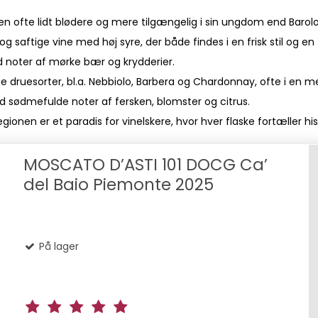
en ofte lidt blødere og mere tilgængelig i sin ungdom end Barolo
og saftige vine med høj syre, der både findes i en frisk stil og 
ed noter af mørke bær og krydderier.
lige druesorter, bl.a. Nebbiolo, Barbera og Chardonnay, ofte i en
 sødmefulde noter af fersken, blomster og citrus.
onen er et paradis for vinelskere, hvor hver flaske fortæller hist
MOSCATO D’ASTI 101 DOCG Ca’
del Baio Piemonte 2025
På lager