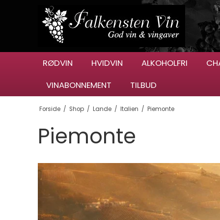
RØDVIN
HVIDVIN
ALKOHOLFRI
CH
VINABONNEMENT
TILBUD
Forside
/
Shop
/
Lande
/
Italien
/
Piemonte
Piemonte