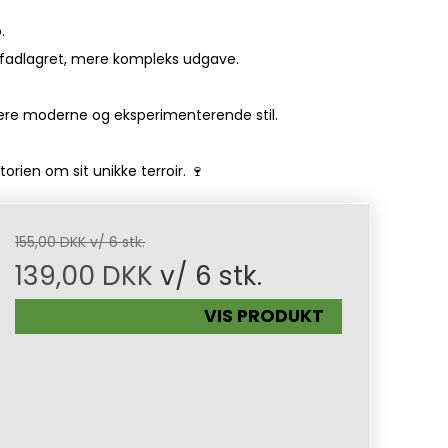
.
en fadlagret, mere kompleks udgave.
 mere moderne og eksperimenterende stil.
orien om sit unikke terroir. 🍷
155,00 DKK v/ 6 stk.
139,00 DKK
v/ 6 stk.
VIS PRODUKT