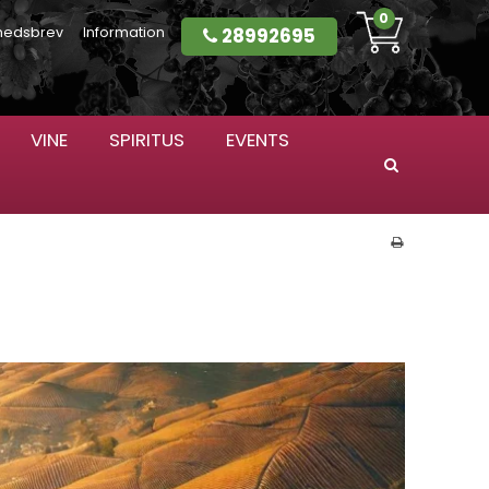
0
28992695
hedsbrev
Information
VINE
SPIRITUS
EVENTS
Søg