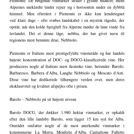
Piemonte. De bølgende vinmarker stråler i gyldne nuancer, mens
Alpernes sneklædte tinder rejser sig i horisonten under en dybblå
himmel. Men efteråret i Piemonte er ikke kun kendetegnet
ved klare dage – ofte svøbes landskabet i en mystisk tågedis, der
opstår, når den kolde bjergluft fra Alperne møder de lune vinde fra
lavlandet. Det er denne tåge, nebbia, der har givet navn til
regionens mest berømte drue, Nebbiolo.
Piemonte er Italiens mest prestigefyldte vinområde og har landets
højeste koncentration af DOC- og DOCG-klassificerede vine. Her
produceres nogle af Italiens mest ikoniske vine, herunder Barolo,
Barbaresco, Barbera d'Alba, Langhe Nebbiolo og Moscato d'Asti.
Disse vine har dedikerede tilhængere verden over, men deres
eksklusivitet og kvalitet afspejles ofte i prisen.
Barolo – Nebbiolo på sit højeste niveau
Barolo DOCG, der dækker 1.980 hektar vinmarker, er opkaldt
efter den lille landsby Barolo, som ligger 15 km syd for Alba.
Området omfatter nogle af de mest anerkendte vinmarker i
kommunerne La Morra, Monforte d'Alba, Castiglione Falletto