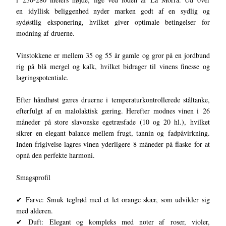
en idyllisk beliggenhed nyder marken godt af en sydlig og
sydøstlig eksponering, hvilket giver optimale betingelser for
modning af druerne.
Vinstokkene er mellem 35 og 55 år gamle og gror på en jordbund
rig på blå mergel og kalk, hvilket bidrager til vinens finesse og
lagringspotentiale.
Efter håndhøst gæres druerne i temperaturkontrollerede ståltanke,
efterfulgt af en malolaktisk gæring. Herefter modnes vinen i 26
måneder på store slavonske egetræsfade (10 og 20 hl.), hvilket
sikrer en elegant balance mellem frugt, tannin og fadpåvirkning.
Inden frigivelse lagres vinen yderligere 8 måneder på flaske for at
opnå den perfekte harmoni.
Smagsprofil
✔ Farve: Smuk teglrød med et let orange skær, som udvikler sig
med alderen.
✔ Duft: Elegant og kompleks med noter af roser, violer,