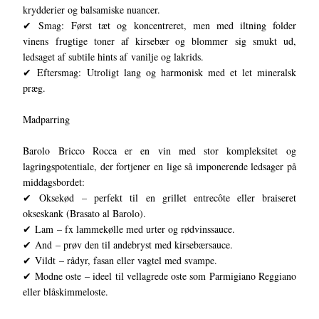
krydderier og balsamiske nuancer.
✔ Smag: Først tæt og koncentreret, men med iltning folder
vinens frugtige toner af kirsebær og blommer sig smukt ud,
ledsaget af subtile hints af vanilje og lakrids.
✔ Eftersmag: Utroligt lang og harmonisk med et let mineralsk
præg.
Madparring
Barolo Bricco Rocca er en vin med stor kompleksitet og
lagringspotentiale, der fortjener en lige så imponerende ledsager på
middagsbordet:
✔ Oksekød – perfekt til en grillet entrecôte eller braiseret
okseskank (Brasato al Barolo).
✔ Lam – fx lammekølle med urter og rødvinssauce.
✔ And – prøv den til andebryst med kirsebærsauce.
✔ Vildt – rådyr, fasan eller vagtel med svampe.
✔ Modne oste – ideel til vellagrede oste som Parmigiano Reggiano
eller blåskimmeloste.