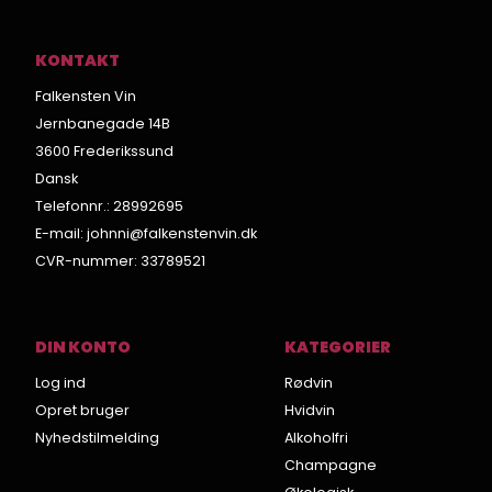
KONTAKT
Falkensten Vin
Jernbanegade 14B
3600 Frederikssund
Dansk
Telefonnr.
:
28992695
E-mail
:
johnni@falkenstenvin.dk
CVR-nummer
:
33789521
DIN KONTO
KATEGORIER
Log ind
Rødvin
Opret bruger
Hvidvin
Nyhedstilmelding
Alkoholfri
Champagne