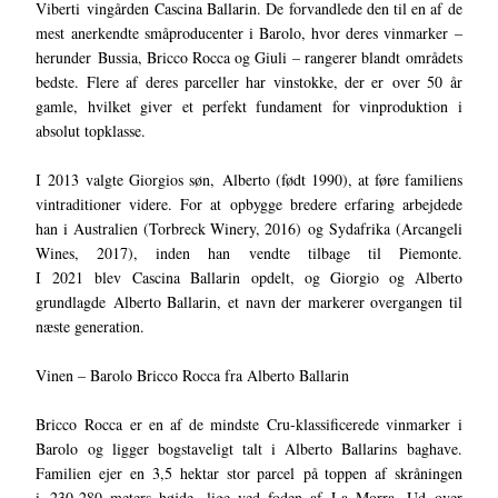
Viberti vingården Cascina Ballarin. De forvandlede den til en af de
mest anerkendte småproducenter i Barolo, hvor deres vinmarker –
herunder Bussia, Bricco Rocca og Giuli – rangerer blandt områdets
bedste. Flere af deres parceller har vinstokke, der er over 50 år
gamle, hvilket giver et perfekt fundament for vinproduktion i
absolut topklasse.
I 2013 valgte Giorgios søn, Alberto (født 1990), at føre familiens
vintraditioner videre. For at opbygge bredere erfaring arbejdede
han i Australien (Torbreck Winery, 2016) og Sydafrika (Arcangeli
Wines, 2017), inden han vendte tilbage til Piemonte.
I 2021 blev Cascina Ballarin opdelt, og Giorgio og Alberto
grundlagde Alberto Ballarin, et navn der markerer overgangen til
næste generation.
Vinen – Barolo Bricco Rocca fra Alberto Ballarin
Bricco Rocca er en af de mindste Cru-klassificerede vinmarker i
Barolo og ligger bogstaveligt talt i Alberto Ballarins baghave.
Familien ejer en 3,5 hektar stor parcel på toppen af skråningen
i 230-280 meters højde, lige ved foden af La Morra. Ud over