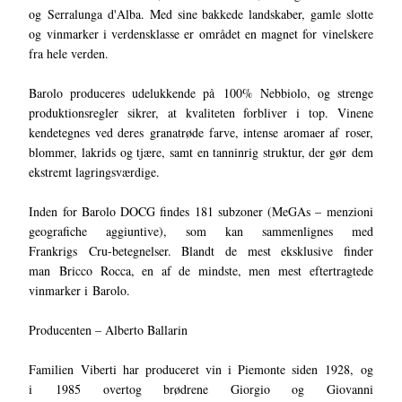
og Serralunga d'Alba. Med sine bakkede landskaber, gamle slotte
og vinmarker i verdensklasse er området en magnet for vinelskere
fra hele verden.
Barolo produceres udelukkende på 100% Nebbiolo, og strenge
produktionsregler sikrer, at kvaliteten forbliver i top. Vinene
kendetegnes ved deres granatrøde farve, intense aromaer af roser,
blommer, lakrids og tjære, samt en tanninrig struktur, der gør dem
ekstremt lagringsværdige.
Inden for Barolo DOCG findes 181 subzoner (MeGAs – menzioni
geografiche aggiuntive), som kan sammenlignes med
Frankrigs Cru-betegnelser. Blandt de mest eksklusive finder
man Bricco Rocca, en af de mindste, men mest eftertragtede
vinmarker i Barolo.
Producenten – Alberto Ballarin
Familien Viberti har produceret vin i Piemonte siden 1928, og
i 1985 overtog brødrene Giorgio og Giovanni