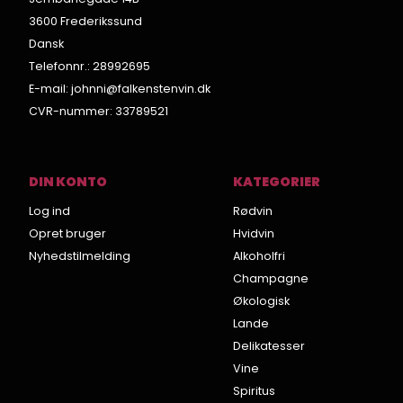
3600 Frederikssund
Dansk
Telefonnr.
:
28992695
E-mail
:
johnni@falkenstenvin.dk
CVR-nummer
:
33789521
DIN KONTO
KATEGORIER
Log ind
Rødvin
Opret bruger
Hvidvin
Nyhedstilmelding
Alkoholfri
Champagne
Økologisk
Lande
Delikatesser
Vine
Spiritus