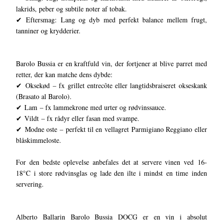
lakrids, peber og subtile noter af tobak.
✔ Eftersmag: Lang og dyb med perfekt balance mellem frugt,
tanniner og krydderier.
Barolo Bussia er en kraftfuld vin, der fortjener at blive parret med
retter, der kan matche dens dybde:
✔ Oksekød – fx grillet entrecôte eller langtidsbraiseret okseskank
(Brasato al Barolo).
✔ Lam – fx lammekrone med urter og rødvinssauce.
✔ Vildt – fx rådyr eller fasan med svampe.
✔ Modne oste – perfekt til en vellagret Parmigiano Reggiano eller
blåskimmeloste.
For den bedste oplevelse anbefales det at servere vinen ved 16-
18°C i store rødvinsglas og lade den ilte i mindst en time inden
servering.
Alberto Ballarin Barolo Bussia DOCG er en vin i absolut