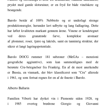
prydet med gamle slotsruiner, er en fryd for både vinelskere og
besøgende.
Barolo består af 100% Nebbiolo og er underlagt strenge
produktionsregler, herunder lavt udbytte og lang fadlagring. Dette
har løftet kvaliteten markant gennem årene. Vinene er kendetegnet
ved deres granatrøde farve, komplekse aromaer
af plommer, roser, tjære og lakrids, samt en tanninrig struktur, der
sikrer et langt lagringspotentiale.
Barolo DOCG rummer 181 subzoner (MeGAs – menzioni
geografiche aggiuntive), som kan sammenlignes med de
berømte Cru-betegnelser fra Frankrig. En af de mest anerkendte
er Bussia, en vinmark, der blev klassificeret som "Cru" allerede
i 1961, og som fortsat regnes for en af de fineste i Barolo.
Alberto Ballarin
Familien Viberti har dyrket vin i Piemonte siden 1928, og
i 1985 overtog brødrene Giorgio og Giovanni