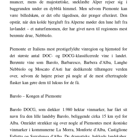
nuancer, mens de majestætiske, sneklædte Alper rejser sig i
baggrunden under en dybblå himmel. Men selvom Piemonte kan
være billedskøn, er det ofte tågedisen, der præger efteråret. Den
opstår, når den kolde bjergluft fra Alperne møder den lune luft fra
lavlandet – et naturfænomen, der har givet navn til regionens mest
berømte drue, Nebbiolo.
Piemonte er Italiens mest prestigefyldte vinregion og hjemsted for
det største antal DOC- og DOCG-klassificerede vine i landet.
Berømte vine som Barolo, Barbaresco, Barbera d'Alba, Langhe
Nebbiolo og Moscato d'Asti har dedikerede tilhængere verden
over, selvom de højere priser på nogle af de mest eftertragtede
flasker kan gøre dem til luksus for de få.
Barolo – Kongen af Piemonte
Barolo DOCG, som dækker 1.980 hektar vinmarker, har fået sit
navn fra den lille landsby Barolo, beliggende cirka 15 km syd for
Alba. Området strækker sig over nogle af Piemontes mest ikoniske
vinmarker i kommunerne La Morra, Monforte d'Alba, Castiglione
Falletto og Serralunga d'Alba. De dramatiske, bakkede landskaber,