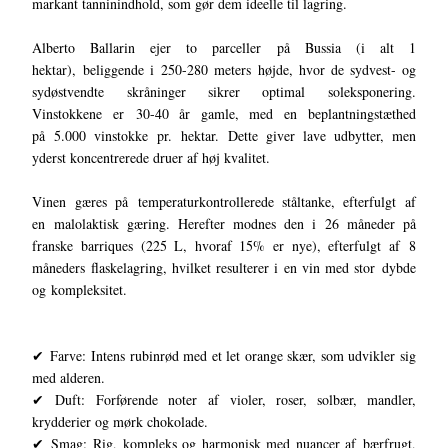
markant tanninindhold, som gør dem ideelle til lagring.
Alberto Ballarin ejer to parceller på Bussia (i alt 1
hektar), beliggende i 250-280 meters højde, hvor de sydvest- og
sydøstvendte skråninger sikrer optimal soleksponering.
Vinstokkene er 30-40 år gamle, med en beplantningstæthed
på 5.000 vinstokke pr. hektar. Dette giver lave udbytter, men
yderst koncentrerede druer af høj kvalitet.
Vinen gæres på temperaturkontrollerede ståltanke, efterfulgt af
en malolaktisk gæring. Herefter modnes den i 26 måneder på
franske barriques (225 L, hvoraf 15% er nye), efterfulgt af 8
måneders flaskelagring, hvilket resulterer i en vin med stor dybde
og kompleksitet.
✔ Farve: Intens rubinrød med et let orange skær, som udvikler sig
med alderen.
✔ Duft: Forførende noter af violer, roser, solbær, mandler,
krydderier og mørk chokolade.
✔ Smag: Rig, kompleks og harmonisk med nuancer af bærfrugt,