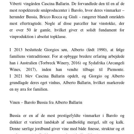
Viberti vingården Cascina Ballarin. De forvandlede den til en af de
mest respekterede småproducenter i Barolo, hvor deres vinmarker –
herunder Bussia, Bricco Rocca og Giuli – rangerer blandt områdets
mest eftertragtede. Nogle af disse parceller har vinstokke, der
er over 50 år gamle, hvilket giver et solidt fundament for
vinproduktion i absolut topklasse.
I 2013 besluttede Giorgios søn, Alberto (født 1990), at følge
familiens vintraditioner. For at opbygge bredere erfaring arbejdede
han i Australien (Torbreck Winery, 2016) og Sydafrika (Arcangeli
Wines, 2017), inden han vendte tilbage til Piemonte.
I 2021 blev Cascina Ballarin opdelt, og Giorgio og Alberto
grundlagde deres eget vinhus, Alberto Ballarin, hvilket markerede
en ny æra for familien.
Vinen – Barolo Bussia fra Alberto Ballarin
Bussia er en af de mest prestigefyldte vinmarker i Barolo og
dækker et varieret landskab af sandholdig mergel, silt og kalk.
Denne særlige jordbund giver vine med både finesse, struktur og et