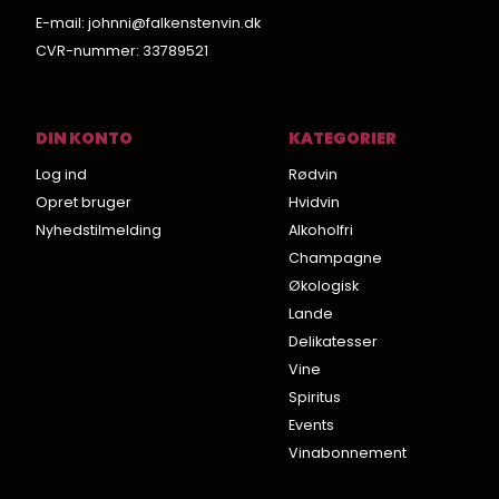
E-mail
:
johnni@falkenstenvin.dk
CVR-nummer
:
33789521
DIN KONTO
KATEGORIER
Log ind
Rødvin
Opret bruger
Hvidvin
Nyhedstilmelding
Alkoholfri
Champagne
Økologisk
Lande
Delikatesser
Vine
Spiritus
Events
Vinabonnement