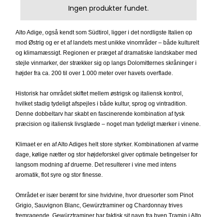
Ingen produkter fundet.
Alto Adige, også kendt som Südtirol, ligger i det nordligste Italien op
mod Østrig og er et af landets mest unikke vinområder – både kulturelt
og klimamæssigt. Regionen er præget af dramatiske landskaber med
stejle vinmarker, der strækker sig op langs Dolomitternes skråninger i
højder fra ca. 200 til over 1.000 meter over havets overflade.
Historisk har området skiftet mellem østrigsk og italiensk kontrol,
hvilket stadig tydeligt afspejles i både kultur, sprog og vintradition.
Denne dobbeltarv har skabt en fascinerende kombination af tysk
præcision og italiensk livsglæde – noget man tydeligt mærker i vinene.
Klimaet er en af Alto Adiges helt store styrker. Kombinationen af varme
dage, kølige nætter og stor højdeforskel giver optimale betingelser for
langsom modning af druerne. Det resulterer i vine med intens
aromatik, flot syre og stor finesse.
Området er især berømt for sine hvidvine, hvor druesorter som Pinot
Grigio, Sauvignon Blanc, Gewürztraminer og Chardonnay trives
fremragende. Gewürztraminer har faktisk sit navn fra byen Tramin i Alto