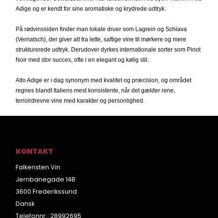
Adige og er kendt for sine aromatiske og krydrede udtryk.
På rødvinssiden finder man lokale druer som Lagrein og Schiava
(Vernatsch), der giver alt fra lette, saftige vine til mørkere og mere
strukturerede udtryk. Derudover dyrkes internationale sorter som Pinot
Noir med stor succes, ofte i en elegant og kølig stil.
Alto Adige er i dag synonym med kvalitet og præcision, og området
regnes blandt Italiens mest konsistente, når det gælder rene,
terroirdrevne vine med karakter og personlighed.
KONTAKT
Falkensten Vin
Jernbanegade 14B
3600 Frederikssund
Dansk
Telefonnr.
:
28992695