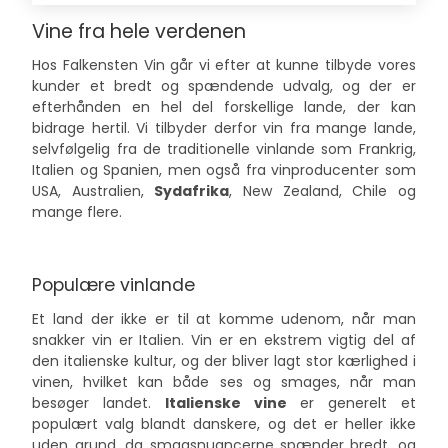
Vine fra hele verdenen
Hos Falkensten Vin går vi efter at kunne tilbyde vores
kunder et bredt og spændende udvalg, og der er
efterhånden en hel del forskellige lande, der kan
bidrage hertil. Vi tilbyder derfor vin fra mange lande,
selvfølgelig fra de traditionelle vinlande som
Frankrig
,
Italien
og
Spanien
, men også fra vinproducenter som
USA
,
Australien
,
Sydafrika
,
New Zealand
,
Chile
og
mange flere.
Populære vinlande
Et land der ikke er til at komme udenom, når man
snakker vin er Italien. Vin er en ekstrem vigtig del af
den italienske kultur, og der bliver lagt stor kærlighed i
vinen, hvilket kan både ses og smages, når man
besøger landet.
Italienske vine
er generelt et
populært valg blandt danskere, og det er heller ikke
uden grund, da smagsnuancerne spænder bredt, og