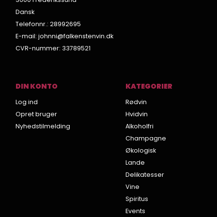
Dansk
Telefonnr.
:
28992695
E-mail
:
johnni@falkenstenvin.dk
CVR-nummer
:
33789521
DIN KONTO
KATEGORIER
Log ind
Rødvin
Opret bruger
Hvidvin
Nyhedstilmelding
Alkoholfri
Champagne
Økologisk
Lande
Delikatesser
Vine
Spiritus
Events