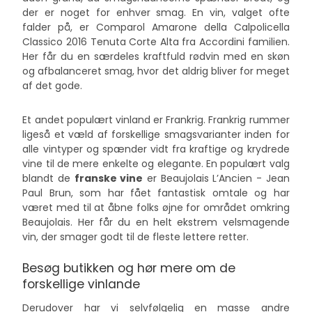
der er noget for enhver smag. En vin, valget ofte
falder på, er Comparol Amarone della Calpolicella
Classico 2016 Tenuta Corte Alta fra Accordini familien.
Her får du en særdeles kraftfuld rødvin med en skøn
og afbalanceret smag, hvor det aldrig bliver for meget
af det gode.
Et andet populært vinland er Frankrig. Frankrig rummer
ligeså et væld af forskellige smagsvarianter inden for
alle vintyper og spænder vidt fra kraftige og krydrede
vine til de mere enkelte og elegante. En populært valg
blandt de
franske vine
er Beaujolais L’Ancien - Jean
Paul Brun, som har fået fantastisk omtale og har
været med til at åbne folks øjne for området omkring
Beaujolais. Her får du en helt ekstrem velsmagende
vin, der smager godt til de fleste lettere retter.
Besøg butikken og hør mere om de
forskellige vinlande
Derudover har vi selvfølgelig en masse andre