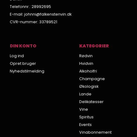
Telefonnr.
:
28992695
E-mail
:
johnni@falkenstenvin.dk
CVR-nummer
:
33789521
DIN KONTO
KATEGORIER
Log ind
Rødvin
Opret bruger
Hvidvin
Nyhedstilmelding
Alkoholfri
Champagne
Økologisk
Lande
Delikatesser
Vine
Spiritus
Events
Vinabonnement