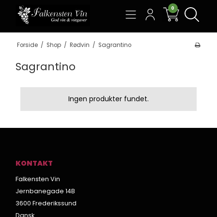
0
Søg
Forside
/
Shop
/
Rødvin
/
Sagrantino
Sagrantino
Ingen produkter fundet.
KONTAKT
Falkensten Vin
Jernbanegade 14B
3600 Frederikssund
Dansk