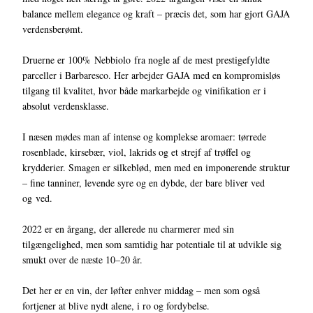
balance mellem elegance og kraft – præcis det, som har gjort GAJA
verdensberømt.
Druerne er 100% Nebbiolo fra nogle af de mest prestigefyldte
parceller i Barbaresco. Her arbejder GAJA med en kompromisløs
tilgang til kvalitet, hvor både markarbejde og vinifikation er i
absolut verdensklasse.
I næsen mødes man af intense og komplekse aromaer: tørrede
rosenblade, kirsebær, viol, lakrids og et strejf af trøffel og
krydderier. Smagen er silkeblød, men med en imponerende struktur
– fine tanniner, levende syre og en dybde, der bare bliver ved
og ved.
2022 er en årgang, der allerede nu charmerer med sin
tilgængelighed, men som samtidig har potentiale til at udvikle sig
smukt over de næste 10–20 år.
Det her er en vin, der løfter enhver middag – men som også
fortjener at blive nydt alene, i ro og fordybelse.