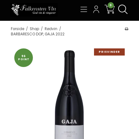
0
Søg
Forside
/
Shop
/
Rødvin
/
BARBARESCO DOP, GAJA 2022
PRISVINDER
96
POINT