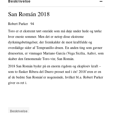
Beskrivelse
San Román 2018
Robert Parker 94
Toro er et ekstremt tørt område som må døje under hede og tørke
hver eneste sommer. Men det er netop disse ekstreme
dyrkningsbetingelser, der fremkalder de mest kraftfulde og
overdådige sider af Tempranillo-druen. En anden ting som gavner
druesorten, er vinmager Mariano García (Vega Sicilia, Aalto), som
skaber den fænomenale Toro-vin; San Román.
2018 San Román byder på en enorm rigdom og eksplosiv kraft –
som to flasker Ribera del Duero presset ned i én! 2018’eren er en
af de bedste San Román’er nogensinde, hvilket bl.a. Robert Parker
giver os ret i.
Beskrivelse