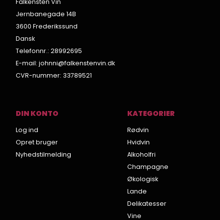
Falkensten Vin
Jernbanegade 14B
3600 Frederikssund
Dansk
Telefonnr.
:
28992695
E-mail
:
johnni@falkenstenvin.dk
CVR-nummer
:
33789521
DIN KONTO
KATEGORIER
Log ind
Rødvin
Opret bruger
Hvidvin
Nyhedstilmelding
Alkoholfri
Champagne
Økologisk
Lande
Delikatesser
Vine