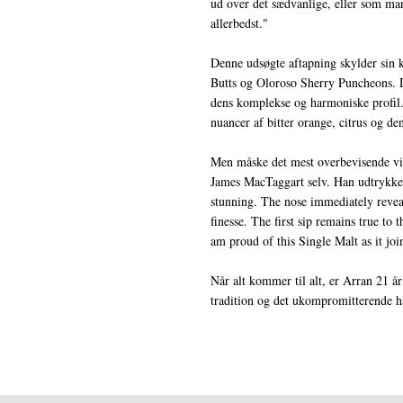
ud over det sædvanlige, eller som ma
allerbedst."
Denne udsøgte aftapning skylder sin k
Butts og Oloroso Sherry Puncheons. De
dens komplekse og harmoniske profil
nuancer af bitter orange, citrus og d
Men måske det mest overbevisende vi
James MacTaggart selv. Han udtrykker 
stunning. The nose immediately reveal
finesse. The first sip remains true to 
am proud of this Single Malt as it joi
Når alt kommer til alt, er Arran 21 år
tradition og det ukompromitterende h