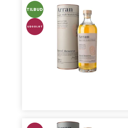
TILBUD
UDSOLGT