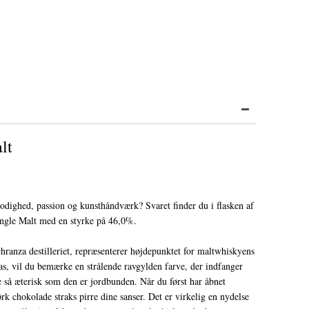
lt
odighed, passion og kunsthåndværk? Svaret finder du i flasken af
ingle Malt med en styrke på 46,0%.
ranza destilleriet, repræsenterer højdepunktet for maltwhiskyens
as, vil du bemærke en strålende ravgylden farve, der indfanger
ge så æterisk som den er jordbunden. Når du først har åbnet
rk chokolade straks pirre dine sanser. Det er virkelig en nydelse