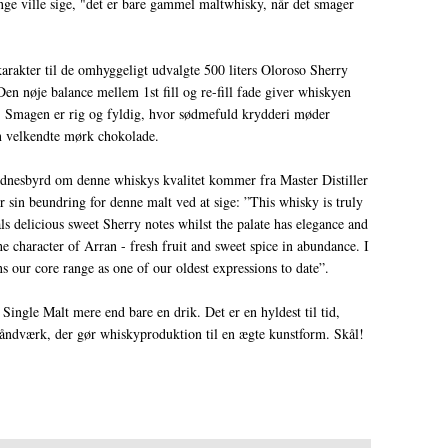
nge ville sige, "det er bare gammel maltwhisky, når det smager
arakter til de omhyggeligt udvalgte 500 liters Oloroso Sherry
n nøje balance mellem 1st fill og re-fill fade giver whiskyen
. Smagen er rig og fyldig, hvor sødmefuld krydderi møder
en velkendte mørk chokolade.
dnesbyrd om denne whiskys kvalitet kommer fra Master Distiller
sin beundring for denne malt ved at sige: ”This whisky is truly
s delicious sweet Sherry notes whilst the palate has elegance and
the character of Arran - fresh fruit and sweet spice in abundance. I
ns our core range as one of our oldest expressions to date”.
 Single Malt mere end bare en drik. Det er en hyldest til tid,
åndværk, der gør whiskyproduktion til en ægte kunstform. Skål!