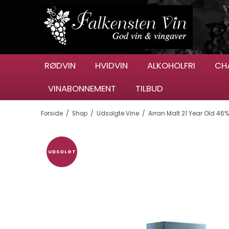
RØDVIN
HVIDVIN
ALKOHOLFRI
CH
VINABONNEMENT
TILBUD
Forside
/
Shop
/
Udsolgte Vine
/
Arran Malt 21 Year Old 46%
UDSOLGT