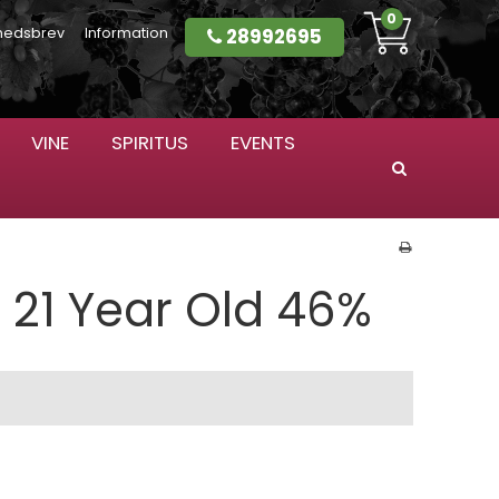
0
28992695
hedsbrev
Information
VINE
SPIRITUS
EVENTS
Søg
 21 Year Old 46%