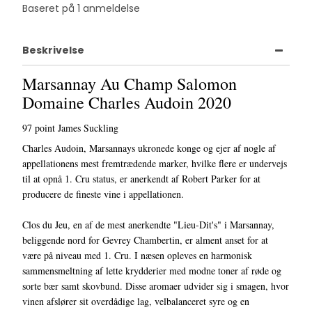
Baseret på
1
anmeldelse
Beskrivelse
Marsannay Au Champ Salomon
Domaine Charles Audoin 2020
97 point James Suckling
Charles Audoin, Marsannays ukronede konge og ejer af nogle af
appellationens mest fremtrædende marker, hvilke flere er undervejs
til at opnå 1. Cru status, er anerkendt af Robert Parker for at
producere de fineste vine i appellationen.
Clos du Jeu, en af de mest anerkendte "Lieu-Dit's" i Marsannay,
beliggende nord for Gevrey Chambertin, er alment anset for at
være på niveau med 1. Cru. I næsen opleves en harmonisk
sammensmeltning af lette krydderier med modne toner af røde og
sorte bær samt skovbund. Disse aromaer udvider sig i smagen, hvor
vinen afslører sit overdådige lag, velbalanceret syre og en