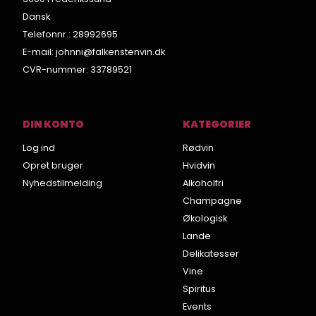
Dansk
Telefonnr.
:
28992695
E-mail
:
johnni@falkenstenvin.dk
CVR-nummer
:
33789521
DIN KONTO
KATEGORIER
Log ind
Rødvin
Opret bruger
Hvidvin
Nyhedstilmelding
Alkoholfri
Champagne
Økologisk
Lande
Delikatesser
Vine
Spiritus
Events