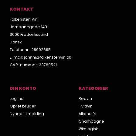
KONTAKT
Falkensten Vin
Jernbanegade 14B
3600 Frederikssund
Dansk
Telefonnr.
:
28992695
E-mail
:
johnni@falkenstenvin.dk
CVR-nummer
:
33789521
DIN KONTO
KATEGORIER
Log ind
Rødvin
Opret bruger
Hvidvin
Nyhedstilmelding
Alkoholfri
Champagne
Økologisk