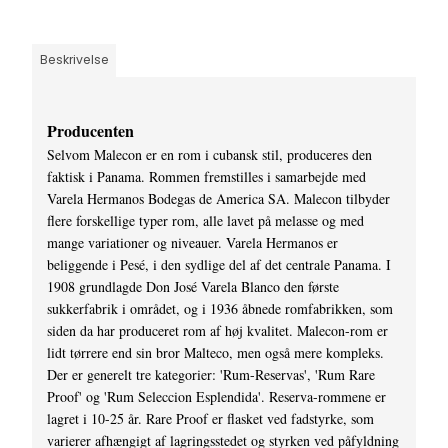
Beskrivelse
Producenten
Selvom Malecon er en rom i cubansk stil, produceres den
faktisk i Panama. Rommen fremstilles i samarbejde med
Varela Hermanos Bodegas de America SA. Malecon tilbyder
flere forskellige typer rom, alle lavet på melasse og med
mange variationer og niveauer. Varela Hermanos er
beliggende i Pesé, i den sydlige del af det centrale Panama. I
1908 grundlagde Don José Varela Blanco den første
sukkerfabrik i området, og i 1936 åbnede romfabrikken, som
siden da har produceret rom af høj kvalitet. Malecon-rom er
lidt tørrere end sin bror Malteco, men også mere kompleks.
Der er generelt tre kategorier: 'Rum-Reservas', 'Rum Rare
Proof' og 'Rum Seleccion Esplendida'. Reserva-rommene er
lagret i 10-25 år. Rare Proof er flasket ved fadstyrke, som
varierer afhængigt af lagringsstedet og styrken ved påfyldning