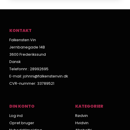
KONTAKT
Falkensten Vin
Jernbanegade 14B
3600 Frederikssund
Dansk
Telefonnr.
:
28992695
E-mail
:
johnni@falkenstenvin.dk
CVR-nummer
:
33789521
DIN KONTO
KATEGORIER
Log ind
Rødvin
Opret bruger
Hvidvin