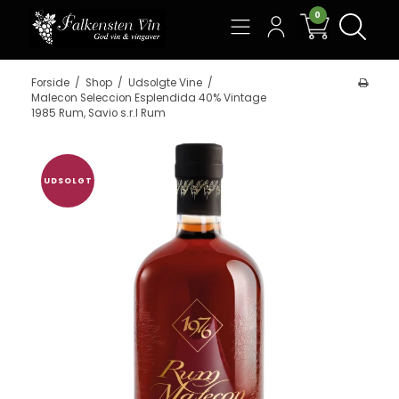
0
Søg
Forside
/
Shop
/
Udsolgte Vine
/
Malecon Seleccion Esplendida 40% Vintage
1985 Rum, Savio s.r.l Rum
UDSOLGT