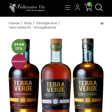
0
Søg
Forside
/
Shop
/
Udsolgte Vine
/
Terra Verde XO - Smagekassse
SPAR
13%
UDSOLGT