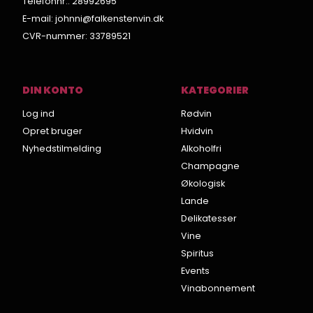
Telefonnr.
:
28992695
E-mail
:
johnni@falkenstenvin.dk
CVR-nummer
:
33789521
DIN KONTO
KATEGORIER
Log ind
Rødvin
Opret bruger
Hvidvin
Nyhedstilmelding
Alkoholfri
Champagne
Økologisk
Lande
Delikatesser
Vine
Spiritus
Events
Vinabonnement