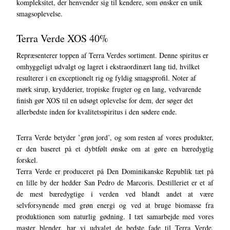
kompleksitet, der henvender sig til kendere, som ønsker en unik
smagsoplevelse.
Terra Verde XOS 40%
Repræsenterer toppen af Terra Verdes sortiment. Denne spiritus er
omhyggeligt udvalgt og lagret i ekstraordinært lang tid, hvilket
resulterer i en exceptionelt rig og fyldig smagsprofil. Noter af
mørk sirup, krydderier, tropiske frugter og en lang, vedvarende
finish gør XOS til en udsøgt oplevelse for dem, der søger det
allerbedste inden for kvalitetsspiritus i den sødere ende.
Terra Verde betyder ’grøn jord’, og som resten af vores produkter,
er den baseret på et dybtfølt ønske om at gøre en bæredygtig
forskel.
Terra Verde er produceret på Den Dominikanske Republik tæt på
en lille by der hedder San Pedro de Marcoris. Destilleriet er et af
de mest bæredygtige i verden ved blandt andet at være
selvforsynende med grøn energi og ved at bruge biomasse fra
produktionen som naturlig gødning. I tæt samarbejde med vores
master blender, har vi udvalgt de bedste fade til Terra Verde.