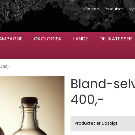
Forside
Produkter
Ny
AMPAGNE
ØKOLOGISK
LANDE
DELIKATESSER
r 400,-
Bland-selv 
400,-
Produktet er udsolgt.