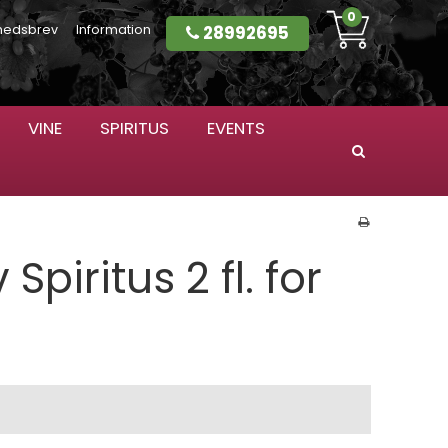
0
28992695
hedsbrev
Information
VINE
SPIRITUS
EVENTS
Søg
Spiritus 2 fl. for