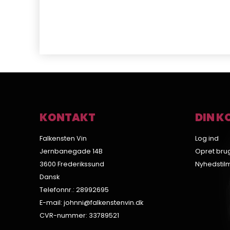
KONTAKT
DIN K
Falkensten Vin
Log ind
Jernbanegade 14B
Opret bru
3600 Frederikssund
Nyhedstil
Dansk
Telefonnr.
:
28992695
E-mail
:
johnni@falkenstenvin.dk
CVR-nummer
:
33789521