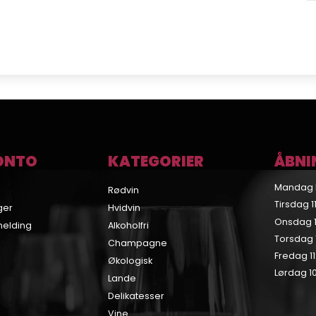
ONTO
KATEGORIER
ÅBNI
Mandag 
Rødvin
Tirsdag 11
ger
Hvidvin
Onsdag 11
melding
Alkoholfri
Torsdag 1
Champagne
Fredag 11
Økologisk
Lørdag 10
Lande
Delikatesser
Vine