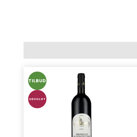
TILBUD
UDSOLGT