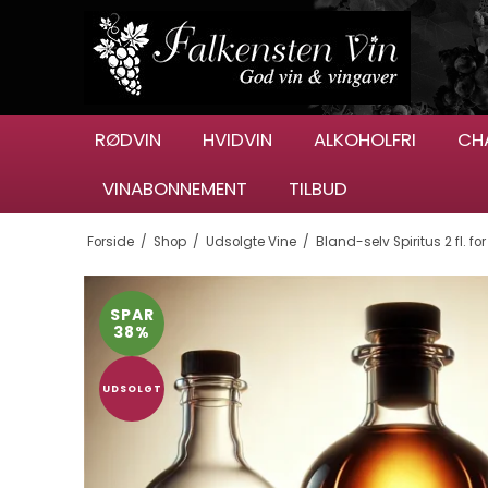
RØDVIN
HVIDVIN
ALKOHOLFRI
CH
VINABONNEMENT
TILBUD
Forside
/
Shop
/
Udsolgte Vine
/
Bland-selv Spiritus 2 fl. fo
SPAR
38%
UDSOLGT