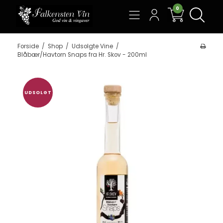
0
Søg
Forside
/
Shop
/
Udsolgte Vine
/
Blåbær/Havtorn Snaps fra Hr. Skov - 200ml
UDSOLGT