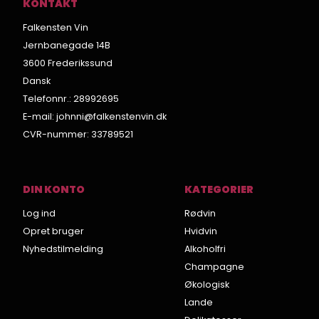
KONTAKT
Falkensten Vin
Jernbanegade 14B
3600 Frederikssund
Dansk
Telefonnr.
:
28992695
E-mail
:
johnni@falkenstenvin.dk
CVR-nummer
:
33789521
DIN KONTO
KATEGORIER
Log ind
Rødvin
Opret bruger
Hvidvin
Nyhedstilmelding
Alkoholfri
Champagne
Økologisk
Lande