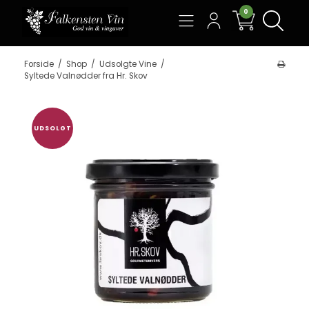
0
Søg
Forside
/
Shop
/
Udsolgte Vine
/
Syltede Valnødder fra Hr. Skov
UDSOLGT