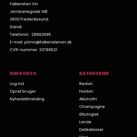
Falkensten Vin
Jernbanegade 14B
3600 Frederikssund
Dansk
Telefonnr.
:
28992695
E-mail
:
johnni@falkenstenvin.dk
CVR-nummer
:
33789521
DIN KONTO
KATEGORIER
Log ind
Rødvin
Opret bruger
Hvidvin
Nyhedstilmelding
Alkoholfri
Champagne
Økologisk
Lande
Delikatesser