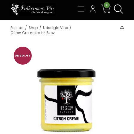
0
Søg
Forside
/
Shop
/
Udsolgte Vine
/
Citron Creme fra Hr. Skov
UDSOLGT