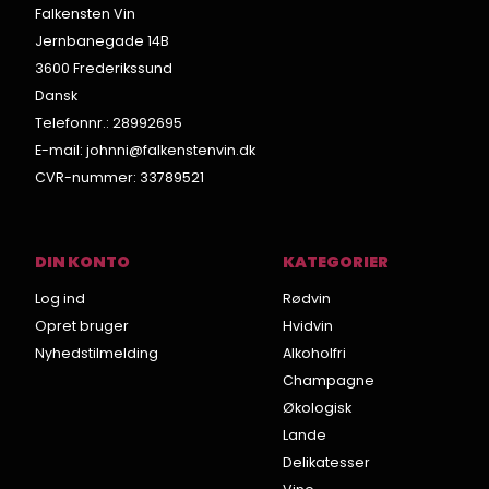
Falkensten Vin
Jernbanegade 14B
3600 Frederikssund
Dansk
Telefonnr.
:
28992695
E-mail
:
johnni@falkenstenvin.dk
CVR-nummer
:
33789521
DIN KONTO
KATEGORIER
Log ind
Rødvin
Opret bruger
Hvidvin
Nyhedstilmelding
Alkoholfri
Champagne
Økologisk
Lande
Delikatesser