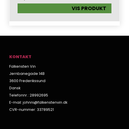
VIS PRODUKT
KONTAKT
Falkensten Vin
Jernbanegade 14B
3600 Frederikssund
Dansk
Telefonnr.
:
28992695
E-mail
:
johnni@falkenstenvin.dk
CVR-nummer
:
33789521