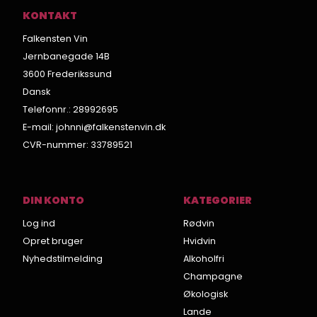
KONTAKT
Falkensten Vin
Jernbanegade 14B
3600 Frederikssund
Dansk
Telefonnr.
:
28992695
E-mail
:
johnni@falkenstenvin.dk
CVR-nummer
:
33789521
DIN KONTO
KATEGORIER
Log ind
Rødvin
Opret bruger
Hvidvin
Nyhedstilmelding
Alkoholfri
Champagne
Økologisk
Lande