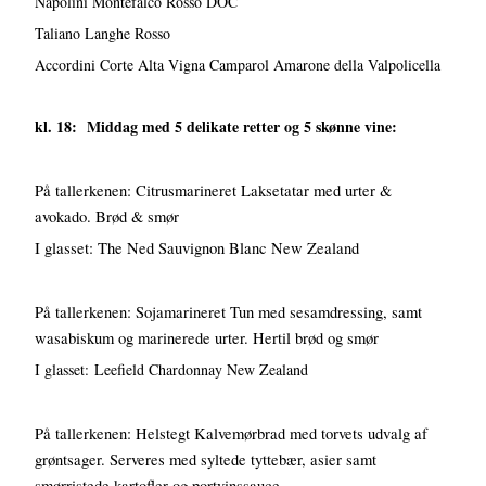
Napolini Montefalco Rosso DOC
Taliano Langhe Rosso
Accordini Corte Alta Vigna Camparol Amarone della Valpolicella
kl. 18: Middag med 5 delikate retter og 5 skønne vine:
På tallerkenen: Citrusmarineret Laksetatar med urter &
avokado. Brød & smør
I glasset: The Ned Sauvignon Blanc New Zealand
På tallerkenen: Sojamarineret Tun med sesamdressing, samt
wasabiskum og marinerede urter. Hertil brød og smør
I glasset: Leefield Chardonnay New Zealand
På tallerkenen: Helstegt Kalvemørbrad med torvets udvalg af
grøntsager. Serveres med syltede tyttebær, asier samt
smørristede kartofler og portvinssauce