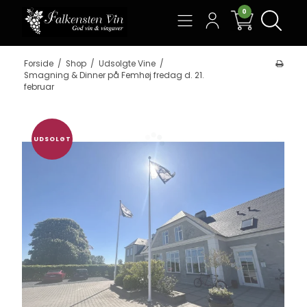
0
Søg
Forside
/
Shop
/
Udsolgte Vine
/
Smagning & Dinner på Femhøj fredag d. 21.
februar
UDSOLGT