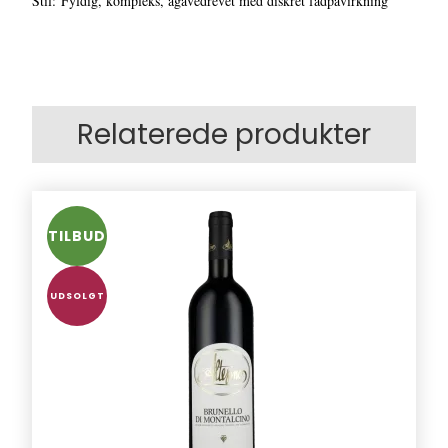
Stil: Fyldig, kompleks, agavedrevet med diskret fadpåvirkning
Relaterede produkter
TILBUD
UDSOLGT