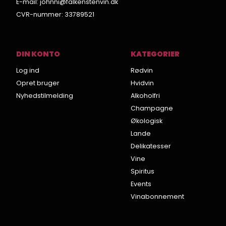
E-mail
:
johnni@falkenstenvin.dk
CVR-nummer
:
33789521
DIN KONTO
KATEGORIER
Log ind
Rødvin
Opret bruger
Hvidvin
Nyhedstilmelding
Alkoholfri
Champagne
Økologisk
Lande
Delikatesser
Vine
Spiritus
Events
Vinabonnement