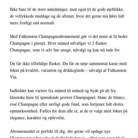
Ikke bare til de store anledninger, men også til de gode øjeblikke,
de vellykkede middage og de aftener, hvor det gerne må føles lidt
mere festligt end normalt.
Med Falkensten Champagneabonnement gør vi det nemt at få bedre
Champagne i glasset. Hver måned udvælger vi 2 flasker
Champagne, som vi selv har smagt, udvalgt og kan stå inde for.
Du får ikke tilfældige flasker. Du får en nøje sammensat kasse med
fokus på kvalitet, variation og drikkeglæde – udvalgt af Falkensten
Vin.
Indholdet kan variere fra måned til måned og byde på alt fra
klassiske huse til spændende grower Champagner, blanc de blancs,
rosé Champagne eller særligt gode fund, som fortjener lidt ekstra
opmærksomhed. Fælles for dem alle er, at de er valgt med fokus på
elegance, karakter og oplevelse.
Abonnementet er perfekt til dig, der gerne vil opdage nye
Champagner uden selv at skulle lede længe – eller som gave til én,