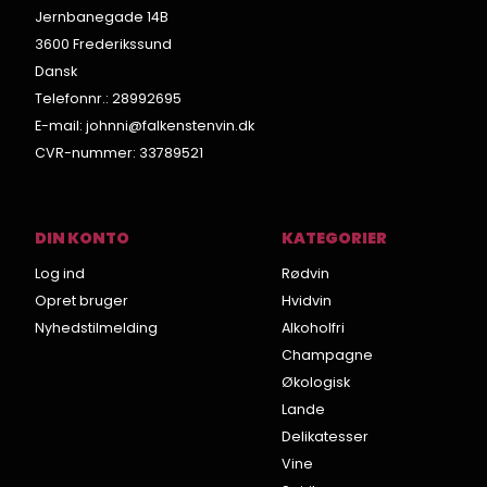
Jernbanegade 14B
3600 Frederikssund
Dansk
Telefonnr.
:
28992695
E-mail
:
johnni@falkenstenvin.dk
CVR-nummer
:
33789521
DIN KONTO
KATEGORIER
Log ind
Rødvin
Opret bruger
Hvidvin
Nyhedstilmelding
Alkoholfri
Champagne
Økologisk
Lande
Delikatesser
Vine