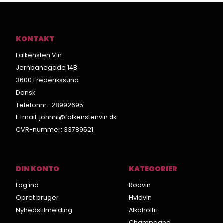
KONTAKT
Falkensten Vin
Jernbanegade 14B
3600 Frederikssund
Dansk
Telefonnr.
:
28992695
E-mail
:
johnni@falkenstenvin.dk
CVR-nummer
:
33789521
DIN KONTO
KATEGORIER
Log ind
Rødvin
Opret bruger
Hvidvin
Nyhedstilmelding
Alkoholfri
Champagne