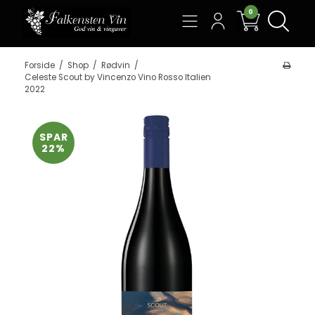
0
Søg
Forside
/
Shop
/
Rødvin
/
Celeste Scout by Vincenzo Vino Rosso Italien
2022
SPAR
22%