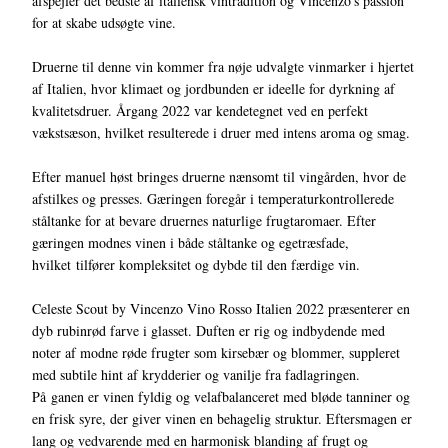
afspejler det bedste af italiensk vintradition og Vincenzo's passion
for at skabe udsøgte vine.
Druerne til denne vin kommer fra nøje udvalgte vinmarker i hjertet
af Italien, hvor klimaet og jordbunden er ideelle for dyrkning af
kvalitetsdruer. Årgang 2022 var kendetegnet ved en perfekt
vækstsæson, hvilket resulterede i druer med intens aroma og smag.
Efter manuel høst bringes druerne nænsomt til vingården, hvor de
afstilkes og presses. Gæringen foregår i temperaturkontrollerede
ståltanke for at bevare druernes naturlige frugtaromaer. Efter
gæringen modnes vinen i både ståltanke og egetræsfade,
hvilket tilfører kompleksitet og dybde til den færdige vin.
Celeste Scout by Vincenzo Vino Rosso Italien 2022 præsenterer en
dyb rubinrød farve i glasset. Duften er rig og indbydende med
noter af modne røde frugter som kirsebær og blommer, suppleret
med subtile hint af krydderier og vanilje fra fadlagringen.
På ganen er vinen fyldig og velafbalanceret med bløde tanniner og
en frisk syre, der giver vinen en behagelig struktur. Eftersmagen er
lang og vedvarende med en harmonisk blanding af frugt og