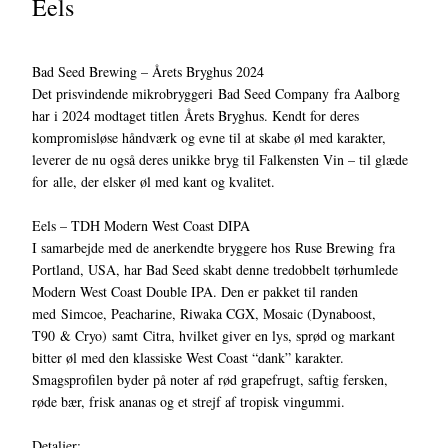
Eels
Bad Seed Brewing – Årets Bryghus 2024
Det prisvindende mikrobryggeri Bad Seed Company fra Aalborg
har i 2024 modtaget titlen Årets Bryghus. Kendt for deres
kompromisløse håndværk og evne til at skabe øl med karakter,
leverer de nu også deres unikke bryg til Falkensten Vin – til glæde
for alle, der elsker øl med kant og kvalitet.
Eels – TDH Modern West Coast DIPA
I samarbejde med de anerkendte bryggere hos Ruse Brewing fra
Portland, USA, har Bad Seed skabt denne tredobbelt tørhumlede
Modern West Coast Double IPA. Den er pakket til randen
med Simcoe, Peacharine, Riwaka CGX, Mosaic (Dynaboost,
T90 & Cryo) samt Citra, hvilket giver en lys, sprød og markant
bitter øl med den klassiske West Coast “dank” karakter.
Smagsprofilen byder på noter af rød grapefrugt, saftig fersken,
røde bær, frisk ananas og et strejf af tropisk vingummi.
Detaljer: