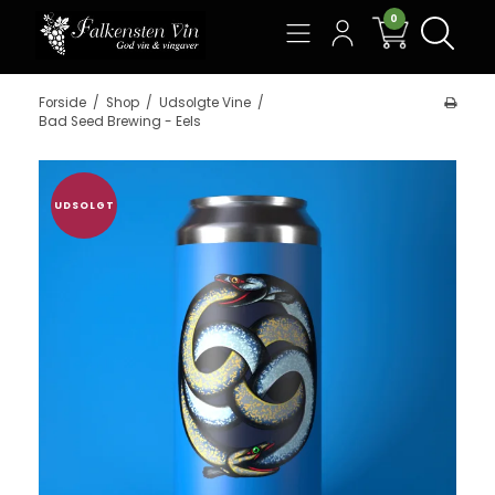
0
Søg
Forside
/
Shop
/
Udsolgte Vine
/
Bad Seed Brewing - Eels
UDSOLGT