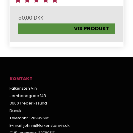
50,00 DKK
VIS PRODUKT
KONTAKT
Falkensten Vin
Jernbanegade 14B
3600 Frederikssund
Dansk
Telefonnr.
:
28992695
E-mail
:
johnni@falkenstenvin.dk
CVR-nummer
:
33789521