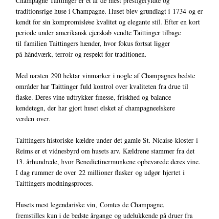
Champagne Taittinger er et af de mest prestigefyldte og
traditionsrige huse i Champagne. Huset blev grundlagt i 1734 og er
kendt for sin kompromisløse kvalitet og elegante stil. Efter en kort
periode under amerikansk ejerskab vendte Taittinger tilbage
til familien Taittingers hænder, hvor fokus fortsat ligger
på håndværk, terroir og respekt for traditionen.
Med næsten 290 hektar vinmarker i nogle af Champagnes bedste
områder har Taittinger fuld kontrol over kvaliteten fra drue til
flaske. Deres vine udtrykker finesse, friskhed og balance –
kendetegn, der har gjort huset elsket af champagneelskere
verden over.
Taittingers historiske kældre under det gamle St. Nicaise-kloster i
Reims er et vidnesbyrd om husets arv. Kældrene stammer fra det
13. århundrede, hvor Benedictinermunkene opbevarede deres vine.
I dag rummer de over 22 millioner flasker og udgør hjertet i
Taittingers modningsproces.
Husets mest legendariske vin, Comtes de Champagne,
fremstilles kun i de bedste årgange og udelukkende på druer fra