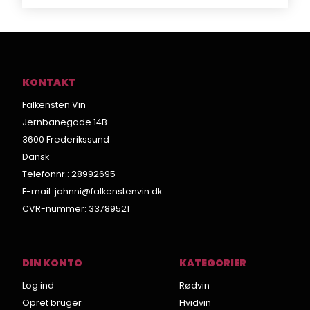
KONTAKT
Falkensten Vin
Jernbanegade 14B
3600 Frederikssund
Dansk
Telefonnr.
:
28992695
E-mail
:
johnni@falkenstenvin.dk
CVR-nummer
:
33789521
DIN KONTO
KATEGORIER
Log ind
Rødvin
Opret bruger
Hvidvin