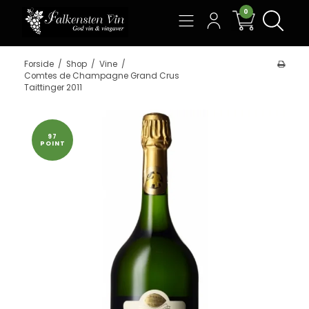
0
Søg
Forside
/
Shop
/
Vine
/
Comtes de Champagne Grand Crus
Taittinger 2011
97
POINT