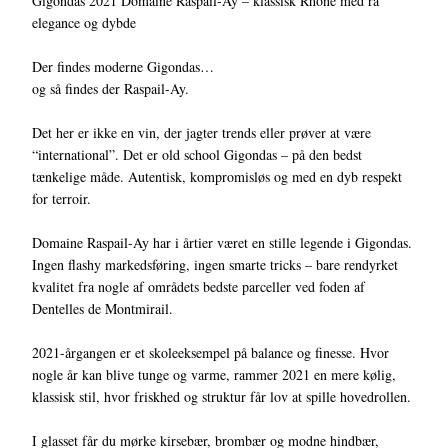
Gigondas 2021 Domaine Raspail-Ay – klassisk Rhône med rå
elegance og dybde
Der findes moderne Gigondas…
og så findes der Raspail-Ay.
Det her er ikke en vin, der jagter trends eller prøver at være
“international”. Det er old school Gigondas – på den bedst
tænkelige måde. Autentisk, kompromisløs og med en dyb respekt
for terroir.
Domaine Raspail-Ay har i årtier været en stille legende i Gigondas.
Ingen flashy markedsføring, ingen smarte tricks – bare rendyrket
kvalitet fra nogle af områdets bedste parceller ved foden af
Dentelles de Montmirail.
2021-årgangen er et skoleeksempel på balance og finesse. Hvor
nogle år kan blive tunge og varme, rammer 2021 en mere kølig,
klassisk stil, hvor friskhed og struktur får lov at spille hovedrollen.
I glasset får du mørke kirsebær, brombær og modne hindbær,