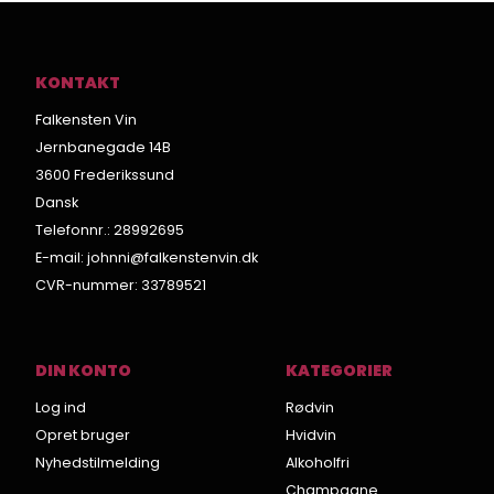
KONTAKT
Falkensten Vin
Jernbanegade 14B
3600 Frederikssund
Dansk
Telefonnr.
:
28992695
E-mail
:
johnni@falkenstenvin.dk
CVR-nummer
:
33789521
DIN KONTO
KATEGORIER
Log ind
Rødvin
Opret bruger
Hvidvin
Nyhedstilmelding
Alkoholfri
Champagne