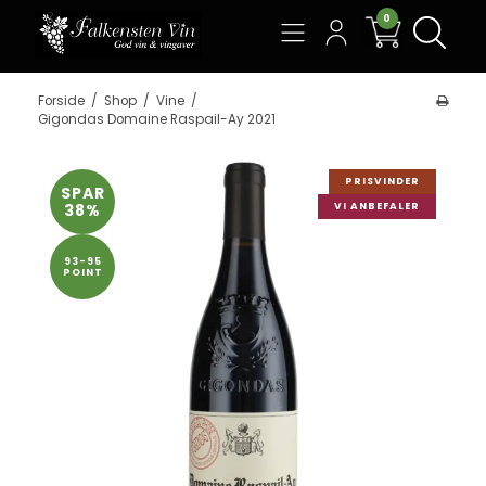
0
Søg
Forside
/
Shop
/
Vine
/
Gigondas Domaine Raspail-Ay 2021
PRISVINDER
SPAR
38%
VI ANBEFALER
93-95
POINT