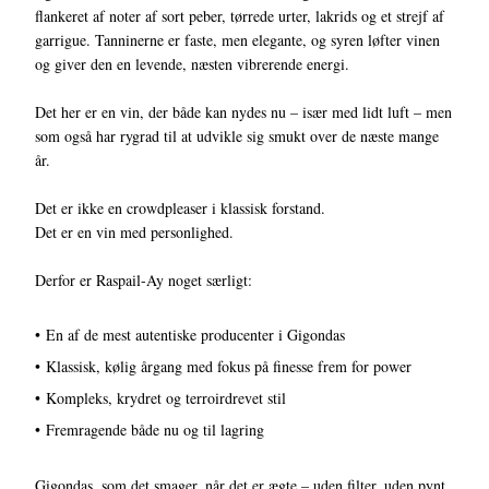
flankeret af noter af sort peber, tørrede urter, lakrids og et strejf af
garrigue. Tanninerne er faste, men elegante, og syren løfter vinen
og giver den en levende, næsten vibrerende energi.
Det her er en vin, der både kan nydes nu – især med lidt luft – men
som også har rygrad til at udvikle sig smukt over de næste mange
år.
Det er ikke en crowdpleaser i klassisk forstand.
Det er en vin med personlighed.
Derfor er Raspail-Ay noget særligt:
• En af de mest autentiske producenter i Gigondas
• Klassisk, kølig årgang med fokus på finesse frem for power
• Kompleks, krydret og terroirdrevet stil
• Fremragende både nu og til lagring
Gigondas, som det smager, når det er ægte – uden filter, uden pynt