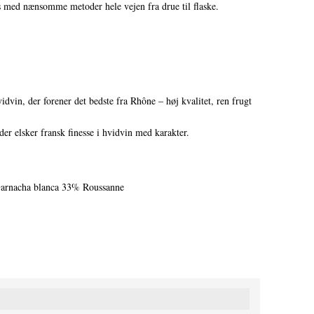
es med nænsomme metoder hele vejen fra drue til flaske.
dvin, der forener det bedste fra Rhône – høj kvalitet, ren frugt
der elsker fransk finesse i hvidvin med karakter.
Garnacha blanca 33% Roussanne