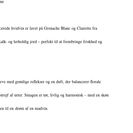
ône
erede hvidvin er lavet på Grenache Blanc og Clairette fra
alk- og lerholdig jord – perfekt til at frembringe friskhed og
ve med grønlige reflekser og en duft, der balancerer florale
t strejf af urter. Smagen er tør, livlig og harmonisk – med en skøn
den til en drøm af en madvin.