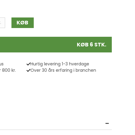
KØB
.
KØB 6 STK.
us
Hurtig levering 1-3 hverdage
 800 kr.
Over 30 års erfaring i branchen