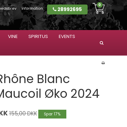
0
28992695
hedsbrev
Information
VINE
SPIRITUS
EVENTS
Søg
Rhône Blanc
aucoil Øko 2024
DKK
155,00 DKK
Spar 17%