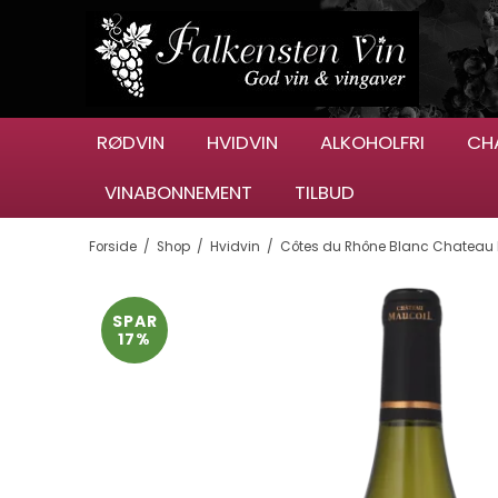
RØDVIN
HVIDVIN
ALKOHOLFRI
CH
VINABONNEMENT
TILBUD
Forside
/
Shop
/
Hvidvin
/
Côtes du Rhône Blanc Chateau 
SPAR
17%