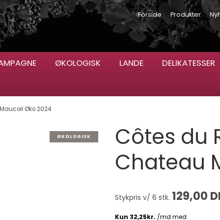
Forside
Produkter
Ny
AMPAGNE
ØKOLOGISK
LANDE
DELIKATESSER
Maucoil Øko 2024
Côtes du 
ØKOLOGISK
Chateau M
129,00 
Stykpris v/ 6 stk.