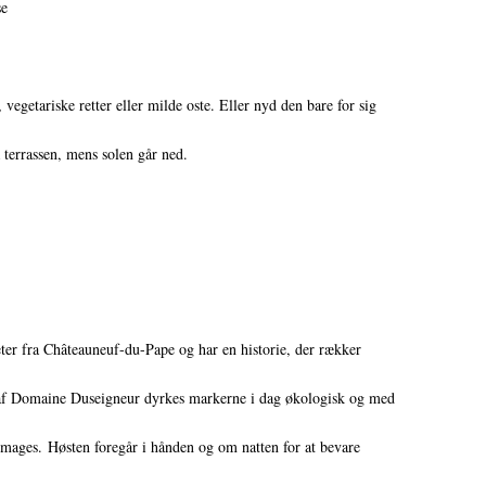
se
æ, vegetariske retter eller milde oste. Eller nyd den bare for sig
 terrassen, mens solen går ned.
ter fra Châteauneuf-du-Pape og har en historie, der rækker
e af Domaine Duseigneur dyrkes markerne i dag økologisk og med
 smages. Høsten foregår i hånden og om natten for at bevare