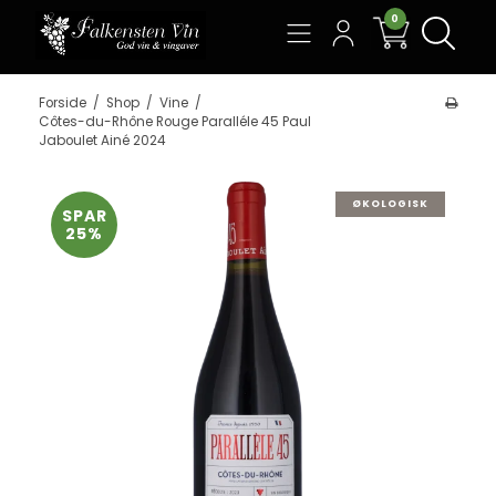
0
Søg
Forside
/
Shop
/
Vine
/
Côtes-du-Rhône Rouge Paralléle 45 Paul
Jaboulet Ainé 2024
ØKOLOGISK
SPAR
25%