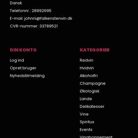
Dansk
Telefonnr.
:
28992695
E-mail
:
johnni@falkenstenvin.dk
CVR-nummer
:
33789521
DIN KONTO
KATEGORIER
Log ind
Rødvin
Opret bruger
Hvidvin
Nyhedstilmelding
Alkoholfri
Champagne
Økologisk
Lande
Delikatesser
Vine
Spiritus
Events
Vinabonnement