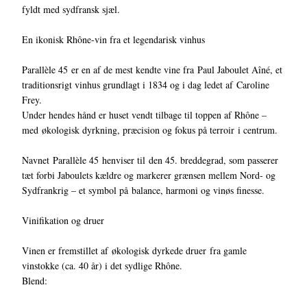
fyldt med sydfransk sjæl.
En ikonisk Rhône-vin fra et legendarisk vinhus
Parallèle 45 er en af de mest kendte vine fra Paul Jaboulet Aîné, et
traditionsrigt vinhus grundlagt i 1834 og i dag ledet af Caroline
Frey.
Under hendes hånd er huset vendt tilbage til toppen af Rhône –
med økologisk dyrkning, præcision og fokus på terroir i centrum.
Navnet Parallèle 45 henviser til den 45. breddegrad, som passerer
tæt forbi Jaboulets kældre og markerer grænsen mellem Nord- og
Sydfrankrig – et symbol på balance, harmoni og vinøs finesse.
Vinifikation og druer
Vinen er fremstillet af økologisk dyrkede druer fra gamle
vinstokke (ca. 40 år) i det sydlige Rhône.
Blend: