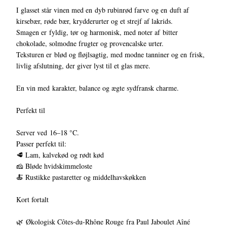
I glasset står vinen med en dyb rubinrød farve og en duft af
kirsebær, røde bær, krydderurter og et strejf af lakrids.
Smagen er fyldig, tør og harmonisk, med noter af bitter
chokolade, solmodne frugter og provencalske urter.
Teksturen er blød og fløjlsagtig, med modne tanniner og en frisk,
livlig afslutning, der giver lyst til et glas mere.
En vin med karakter, balance og ægte sydfransk charme.
Perfekt til
Server ved 16–18 °C.
Passer perfekt til:
🥩 Lam, kalvekød og rødt kød
🧀 Bløde hvidskimmeloste
🍝 Rustikke pastaretter og middelhavskøkken
Kort fortalt
🌿 Økologisk Côtes-du-Rhône Rouge fra Paul Jaboulet Aîné