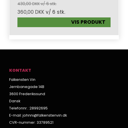
430,00 DKK v/ 6 stk.
360,00 DKK
v/ 6 stk.
VIS PRODUKT
KONTAKT
Falkensten Vin
Jernbanegade 14B
3600 Frederikssund
Dansk
Telefonnr.
:
28992695
E-mail
:
johnni@falkenstenvin.dk
CVR-nummer
:
33789521