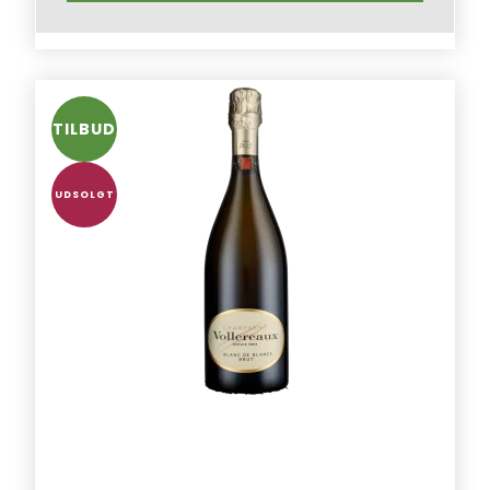
TILBUD
UDSOLGT