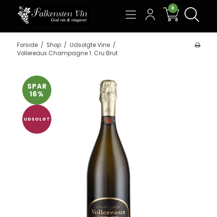
0
Søg
Forside
/
Shop
/
Udsolgte Vine
/
Vollereaux Champagne 1. Cru Brut
SPAR
16%
UDSOLGT