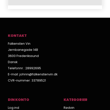
KONTAKT
Falkensten Vin
Jernbanegade 14B
3600 Frederikssund
Dansk
Telefonnr.
:
28992695
E-mail
:
johnni@falkenstenvin.dk
CVR-nummer
:
33789521
DIN KONTO
KATEGORIER
Log ind
Rødvin