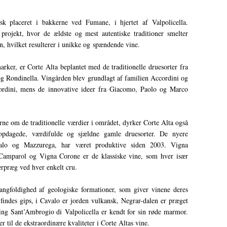
sk placeret i bakkerne ved Fumane, i hjertet af Valpolicella.
projekt, hvor de ældste og mest autentiske traditioner smelter
, hvilket resulterer i unikke og spændende vine.
rker, er Corte Alta beplantet med de traditionelle druesorter fra
g Rondinella. Vingården blev grundlagt af familien Accordini og
ordini, mens de innovative ideer fra Giacomo, Paolo og Marco
e om de traditionelle værdier i området, dyrker Corte Alta også
opdagede, værdifulde og sjældne gamle druesorter. De nyere
alo og Mazzurega, har været produktive siden 2003. Vigna
amparol og Vigna Corone er de klassiske vine, som hver især
rpræg ved hver enkelt cru.
mangfoldighed af geologiske formationer, som giver vinene deres
 findes gips, i Cavalo er jorden vulkansk, Negrar-dalen er præget
ing Sant’Ambrogio di Valpolicella er kendt for sin røde marmor.
 til de ekstraordinære kvaliteter i Corte Altas vine.