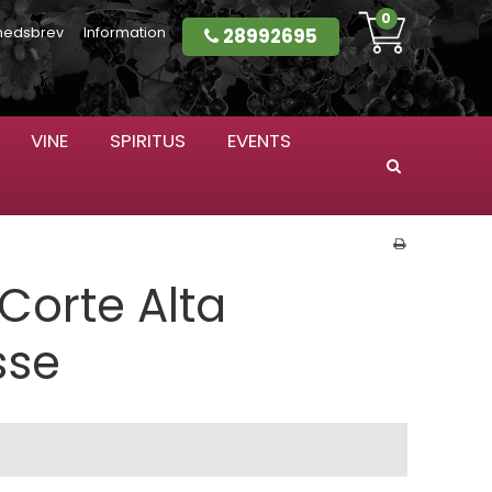
0
28992695
hedsbrev
Information
VINE
SPIRITUS
EVENTS
Søg
Corte Alta
sse