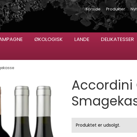
Forside
Produkter
Ny
AMPAGNE
ØKOLOGISK
LANDE
DELIKATESSER
gekasse
Accordini 
Smageka
Produktet er udsolgt.