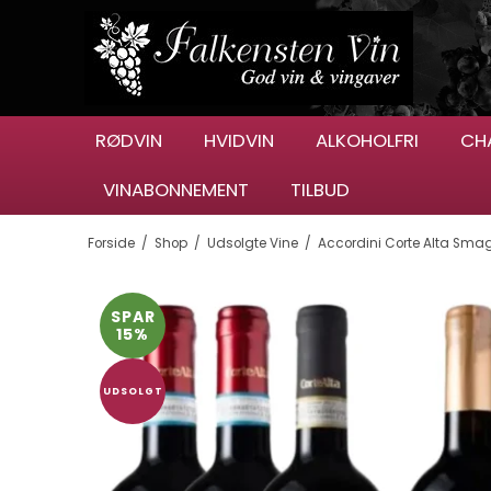
RØDVIN
HVIDVIN
ALKOHOLFRI
CH
VINABONNEMENT
TILBUD
Forside
/
Shop
/
Udsolgte Vine
/
Accordini Corte Alta Sma
SPAR
15%
UDSOLGT