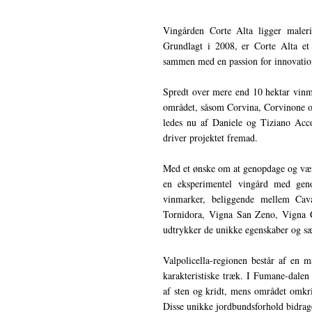
Vingården Corte Alta ligger maleri
Grundlagt i 2008, er Corte Alta et 
sammen med en passion for innovation
Spredt over mere end 10 hektar vinma
området, såsom Corvina, Corvinone o
ledes nu af Daniele og Tiziano Acc
driver projektet fremad.
Med et ønske om at genopdage og værn
en eksperimentel vingård med gen
vinmarker, beliggende mellem Cav
Tornidora, Vigna San Zeno, Vigna C
udtrykker de unikke egenskaber og sæ
Valpolicella-regionen består af en 
karakteristiske træk. I Fumane-dalen
af sten og kridt, mens området omkr
Disse unikke jordbundsforhold bidrager