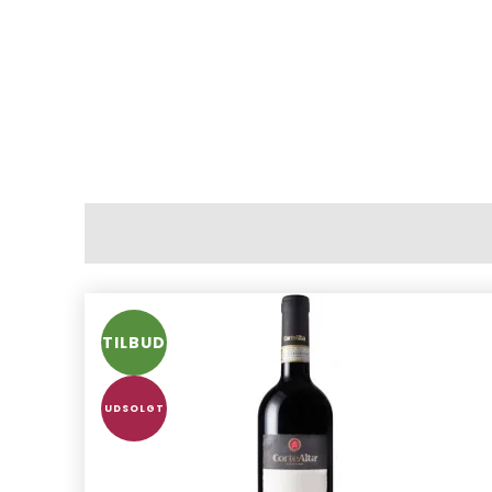
TILBUD
UDSOLGT