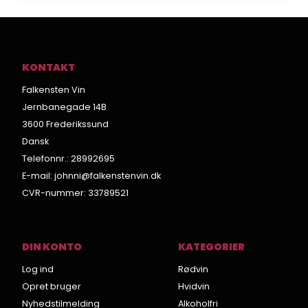
KONTAKT
Falkensten Vin
Jernbanegade 14B
3600 Frederikssund
Dansk
Telefonnr.
:
28992695
E-mail
:
johnni@falkenstenvin.dk
CVR-nummer
:
33789521
DIN KONTO
KATEGORIER
Log ind
Rødvin
Opret bruger
Hvidvin
Nyhedstilmelding
Alkoholfri