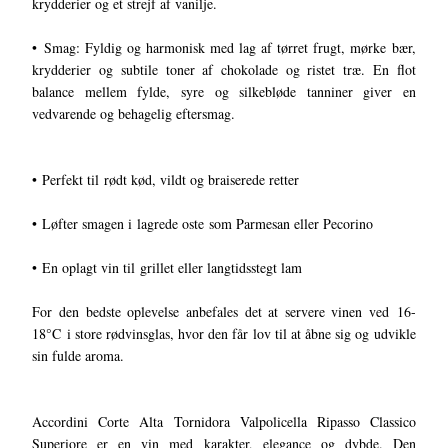
krydderier og et strejf af vanilje.
• Smag: Fyldig og harmonisk med lag af tørret frugt, mørke bær,
krydderier og subtile toner af chokolade og ristet træ. En flot
balance mellem fylde, syre og silkebløde tanniner giver en
vedvarende og behagelig eftersmag.
• Perfekt til rødt kød, vildt og braiserede retter
• Løfter smagen i lagrede oste som Parmesan eller Pecorino
• En oplagt vin til grillet eller langtidsstegt lam
For den bedste oplevelse anbefales det at servere vinen ved 16-
18°C i store rødvinsglas, hvor den får lov til at åbne sig og udvikle
sin fulde aroma.
Accordini Corte Alta Tornidora Valpolicella Ripasso Classico
Superiore er en vin med karakter, elegance og dybde. Den