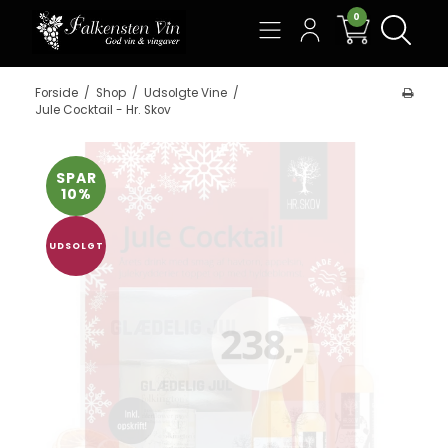
0
Søg
Forside
/
Shop
/
Udsolgte Vine
/
Jule Cocktail - Hr. Skov
SPAR
10%
UDSOLGT