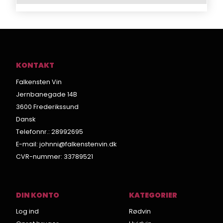
KONTAKT
Falkensten Vin
Jernbanegade 14B
3600 Frederikssund
Dansk
Telefonnr.
:
28992695
E-mail
:
johnni@falkenstenvin.dk
CVR-nummer
:
33789521
DIN KONTO
KATEGORIER
Log ind
Rødvin