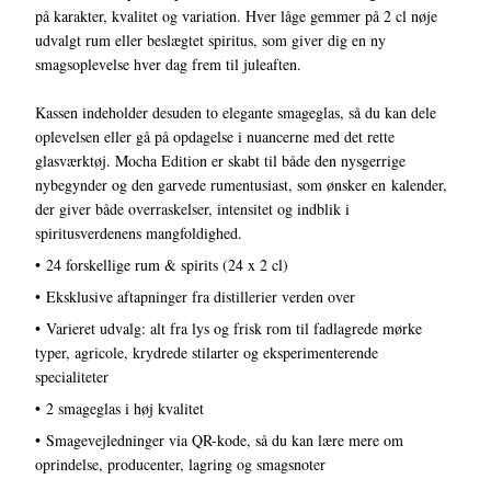
på karakter, kvalitet og variation. Hver låge gemmer på 2 cl nøje
udvalgt rum eller beslægtet spiritus, som giver dig en ny
smagsoplevelse hver dag frem til juleaften.
Kassen indeholder desuden to elegante smageglas, så du kan dele
oplevelsen eller gå på opdagelse i nuancerne med det rette
glasværktøj. Mocha Edition er skabt til både den nysgerrige
nybegynder og den garvede rumentusiast, som ønsker en kalender,
der giver både overraskelser, intensitet og indblik i
spiritusverdenens mangfoldighed.
• 24 forskellige rum & spirits (24 x 2 cl)
• Eksklusive aftapninger fra distillerier verden over
• Varieret udvalg: alt fra lys og frisk rom til fadlagrede mørke
typer, agricole, krydrede stilarter og eksperimenterende
specialiteter
• 2 smageglas i høj kvalitet
• Smagevejledninger via QR-kode, så du kan lære mere om
oprindelse, producenter, lagring og smagsnoter