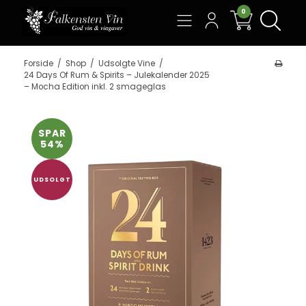
0
Søg
Forside
/
Shop
/
Udsolgte Vine
/
24 Days Of Rum & Spirits – Julekalender 2025
– Mocha Edition inkl. 2 smageglas
SPAR
54%
UDSOLGT