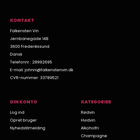
KONTAKT
Falkensten Vin
Jernbanegade 14B
3600 Frederikssund
Dansk
Telefonnr.
:
28992695
E-mail
:
johnni@falkenstenvin.dk
CVR-nummer
:
33789521
DIN KONTO
KATEGORIER
Log ind
Rødvin
Opret bruger
Hvidvin
Nyhedstilmelding
Alkoholfri
Champagne