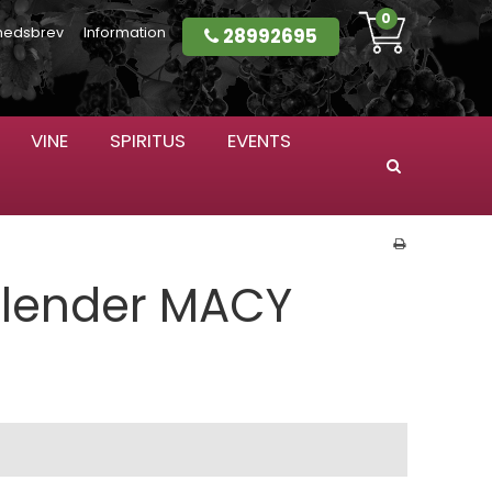
0
28992695
hedsbrev
Information
VINE
SPIRITUS
EVENTS
Søg
alender MACY