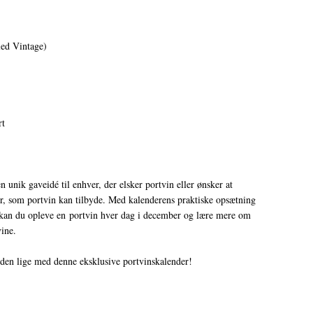
led Vintage)
rt
 unik gaveidé til enhver, der elsker portvin eller ønsker at
er, som portvin kan tilbyde. Med kalenderens praktiske opsætning
 kan du opleve en portvin hver dag i december og lære mere om
ine.
den lige med denne eksklusive portvinskalender!