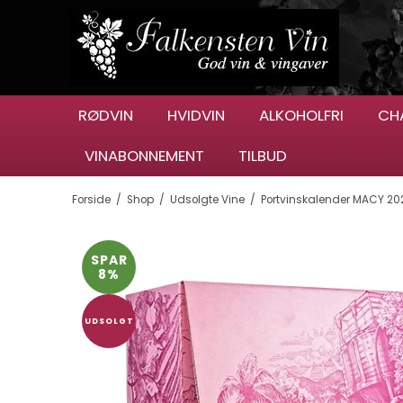
RØDVIN
HVIDVIN
ALKOHOLFRI
CH
VINABONNEMENT
TILBUD
Forside
/
Shop
/
Udsolgte Vine
/
Portvinskalender MACY 20
SPAR
8%
UDSOLGT