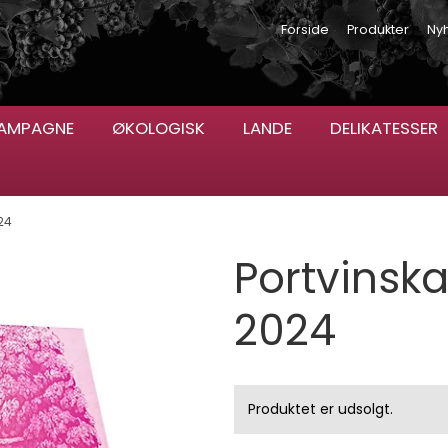
Forside
Produkter
Ny
AMPAGNE
ØKOLOGISK
LANDE
DELIKATESSER
24
Portvinsk
2024
Produktet er udsolgt.