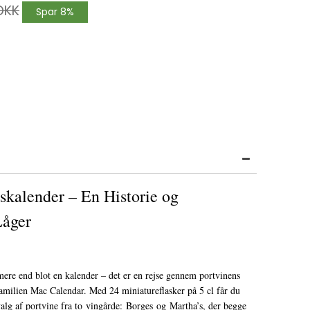
DKK
Spar 8%
skalender – En Historie og
Låger
ere end blot en kalender – det er en rejse gennem portvinens
amilien Mac Calendar. Med 24 miniatureflasker på 5 cl får du
alg af portvine fra to vingårde: Borges og Martha’s, der begge