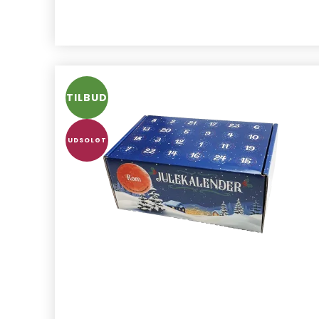
TILBUD
UDSOLGT