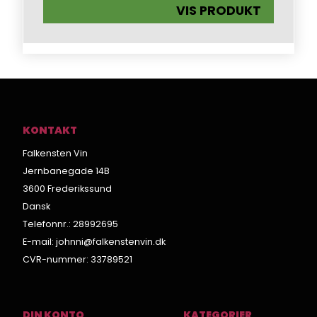
VIS PRODUKT
KONTAKT
Falkensten Vin
Jernbanegade 14B
3600 Frederikssund
Dansk
Telefonnr.
:
28992695
E-mail
:
johnni@falkenstenvin.dk
CVR-nummer
:
33789521
DIN KONTO
KATEGORIER