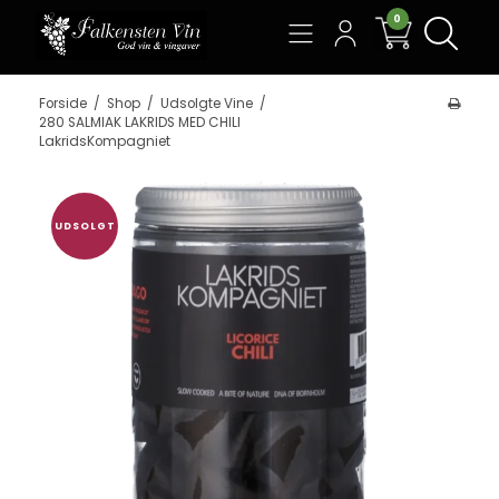
0
Søg
Forside
/
Shop
/
Udsolgte Vine
/
280 SALMIAK LAKRIDS MED CHILI
LakridsKompagniet
UDSOLGT