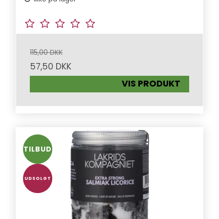
115,00 DKK
57,50 DKK
VIS PRODUKT
TILBUD
UDSOLGT