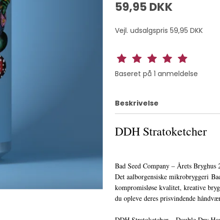
59,95 DKK
Vejl. udsalgspris 59,95 DKK
Baseret på
1
anmeldelse
Beskrivelse
DDH Stratoketcher
Bad Seed Company – Årets Bryghus 
Det aalborgensiske mikrobryggeri Ba
kompromisløse kvalitet, kreative bryg
du opleve deres prisvindende håndvær
DDH Stratoketcher – Double Dry Ho