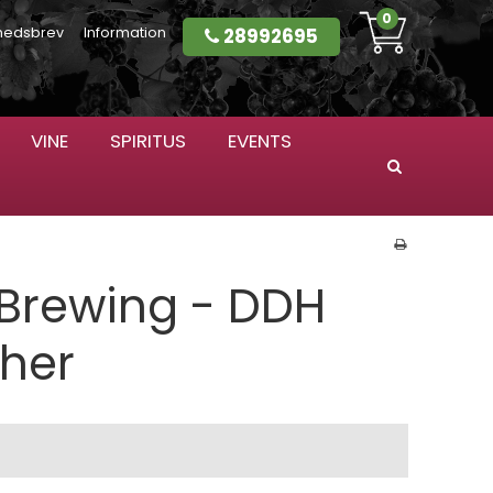
0
28992695
hedsbrev
Information
VINE
SPIRITUS
EVENTS
Søg
Brewing - DDH
cher