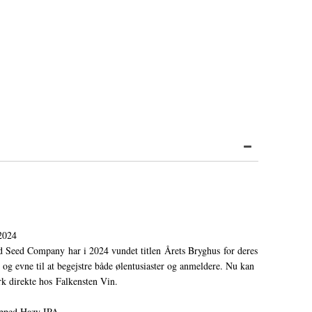
2024
d Seed Company har i 2024 vundet titlen Årets Bryghus for deres
 og evne til at begejstre både ølentusiaster og anmeldere. Nu kan
k direkte hos Falkensten Vin.
pped Hazy IPA