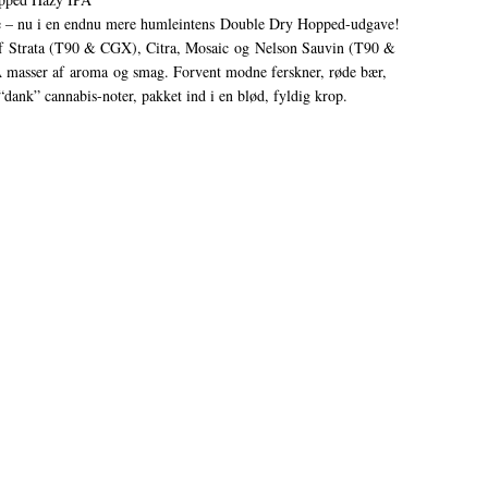
ge – nu i en endnu mere humleintens Double Dry Hopped-udgave!
af Strata (T90 & CGX), Citra, Mosaic og Nelson Sauvin (T90 &
A masser af aroma og smag. Forvent modne ferskner, røde bær,
 “dank” cannabis-noter, pakket ind i en blød, fyldig krop.