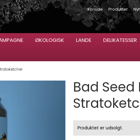
Forside
Produkter
Ny
AMPAGNE
ØKOLOGISK
LANDE
DELIKATESSER
tratoketcher
Bad Seed 
Stratoket
Produktet er udsolgt.