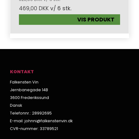
469,00 DKK
v/ 6 stk.
VIS PRODUKT
KONTAKT
Falkensten Vin
Jernbanegade 14B
3600 Frederikssund
Dansk
Telefonnr.
:
28992695
E-mail
:
johnni@falkenstenvin.dk
CVR-nummer
:
33789521