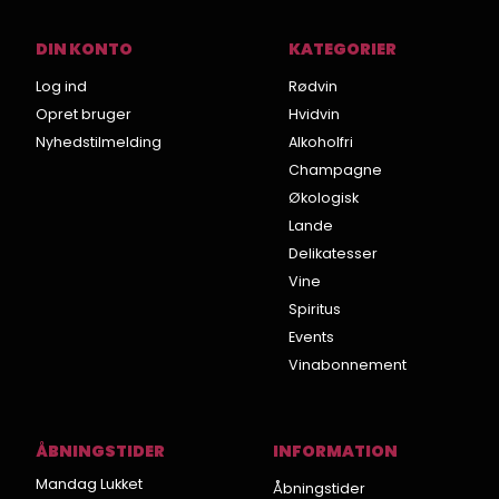
DIN KONTO
KATEGORIER
Log ind
Rødvin
Opret bruger
Hvidvin
Nyhedstilmelding
Alkoholfri
Champagne
Økologisk
Lande
Delikatesser
Vine
Spiritus
Events
Vinabonnement
ÅBNINGSTIDER
INFORMATION
Mandag Lukket
Åbningstider