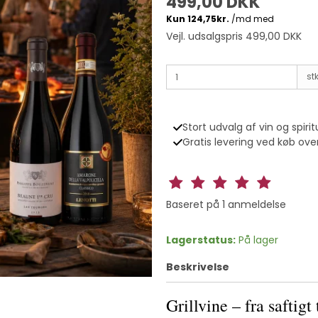
499,00 DKK
Vejl. udsalgspris 499,00 DKK
stk
Stort udvalg af vin og spirit
Gratis levering ved køb over
Baseret på
1
anmeldelse
Lagerstatus:
På lager
Beskrivelse
Grillvine – fra saftigt 