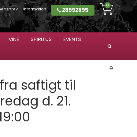
0
28992695
hedsbrev
Information
VINE
SPIRITUS
EVENTS
Søg
fra saftigt til
Fredag d. 21.
 19:00