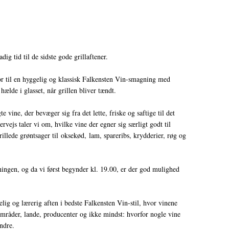
ig tid til de sidste gode grillaftener.
for til en hyggelig og klassisk Falkensten Vin-smagning med
 hælde i glasset, når grillen bliver tændt.
 vine, der bevæger sig fra det lette, friske og saftige til det
vejs taler vi om, hvilke vine der egner sig særligt godt til
rillede grøntsager til oksekød, lam, spareribs, krydderier, røg og
ingen, og da vi først begynder kl. 19.00, er der god mulighed
lig og lærerig aften i bedste Falkensten Vin-stil, hvor vinene
områder, lande, producenter og ikke mindst: hvorfor nogle vine
ndre.