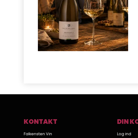
KONTAKT
DIN K
Falkensten Vin
Log ind