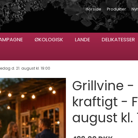
Forside
Produkter
Ny
AMPAGNE
ØKOLOGISK
LANDE
DELIKATESSER
 Fredag d. 21. august kl. 19:00
Grillvine - 
kraftigt - 
august kl.