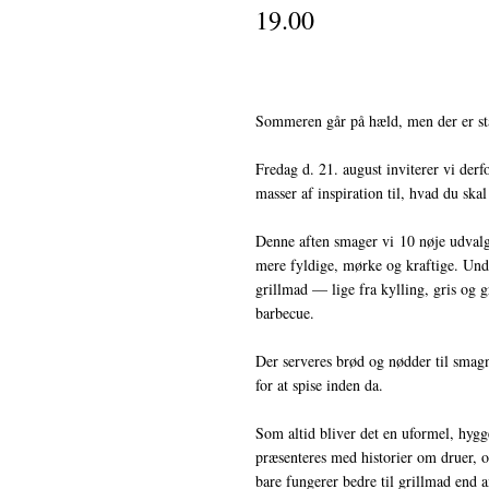
19.00
Sommeren går på hæld, men der er stad
Fredag d. 21. august inviterer vi der
masser af inspiration til, hvad du skal
Denne aften smager vi 10 nøje udvalgte
mere fyldige, mørke og kraftige. Under
grillmad — lige fra kylling, gris og g
barbecue.
Der serveres brød og nødder til smagn
for at spise inden da.
Som altid bliver det en uformel, hygge
præsenteres med historier om druer, 
bare fungerer bedre til grillmad end a