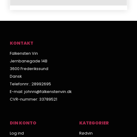
KONTAKT
Falkensten Vin
Jernbanegade 14B
3600 Frederikssund
Dansk
Telefonnr.
:
28992695
E-mail
:
johnni@falkenstenvin.dk
CVR-nummer
:
33789521
DIN KONTO
KATEGORIER
Log ind
Rødvin