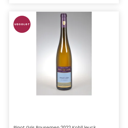
UDSOLGT
Pinot Gris Rousemen 2022 Kohll leuck