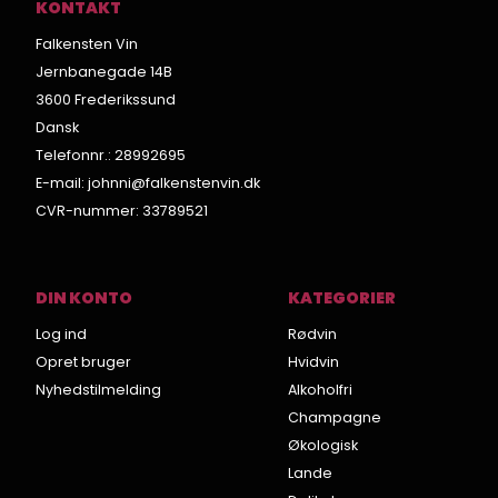
KONTAKT
Falkensten Vin
Jernbanegade 14B
3600 Frederikssund
Dansk
Telefonnr.
:
28992695
E-mail
:
johnni@falkenstenvin.dk
CVR-nummer
:
33789521
DIN KONTO
KATEGORIER
Log ind
Rødvin
Opret bruger
Hvidvin
Nyhedstilmelding
Alkoholfri
Champagne
Økologisk
Lande