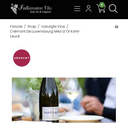
0
Søg
Forside
/
Shop
/
Udsolgte Vine
/
Crémant De Luxembourg Méd d´Or Kohll-
Leuck
UDSOLGT