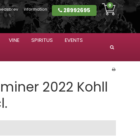
0
28992695
hedsbrev
Information
VINE
SPIRITUS
EVENTS
Søg
miner 2022 Kohll
l.