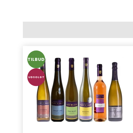
TILBUD
UDSOLGT