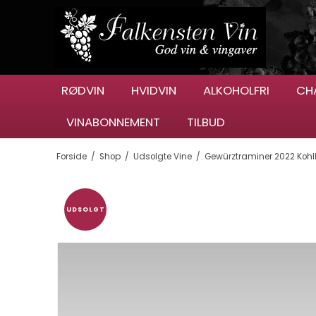
RØDVIN
HVIDVIN
ALKOHOLFRI
CH
VINABONNEMENT
TILBUD
Forside
/
Shop
/
Udsolgte Vine
/
Gewürztraminer 2022 Kohll
UDSOLGT