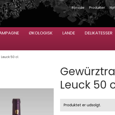
Forside
Produkter
Ny
AMPAGNE
ØKOLOGISK
LANDE
DELIKATESSER
 Leuck 50 cl.
Gewürztra
Leuck 50 c
Produktet er udsolgt.