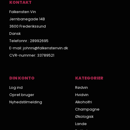
KONTAKT
Falkensten Vin
Jernbanegade 14B
3600 Frederikssund
Dansk
Telefonnr.
:
28992695
E-mail
:
johnni@falkenstenvin.dk
CVR-nummer
:
33789521
DIN KONTO
KATEGORIER
Log ind
Rødvin
Opret bruger
Hvidvin
Nyhedstilmelding
Alkoholfri
Champagne
Økologisk
Lande