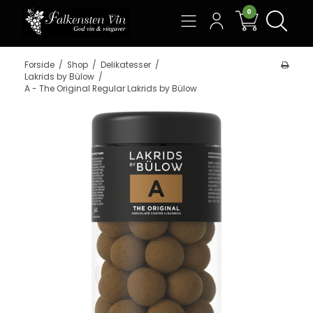
0
Søg
Forside
/
Shop
/
Delikatesser
/
Lakrids by Bülow
/
A - The Original Regular Lakrids by Bülow