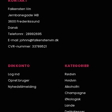
KONTAKT
Falkensten Vin
Jernbanegade 14B
3600 Frederikssund
Dansk
Telefonnr.
:
28992695
E-mail
:
johnni@falkenstenvin.dk
CVR-nummer
:
33789521
DIN KONTO
KATEGORIER
Log ind
Rødvin
Opret bruger
Hvidvin
Nyhedstilmelding
Alkoholfri
Champagne
Økologisk
Lande
Delikatesser