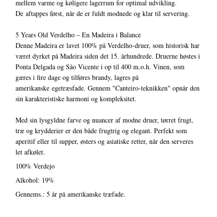
mellem varme og køligere lagerrum for optimal udvikling.
De aftappes først, når de er fuldt modnede og klar til servering.
5 Years Old Verdelho – En Madeira i Balance
Denne Madeira er lavet 100% på Verdelho-druer, som historisk har
været dyrket på Madeira siden det 15. århundrede. Druerne høstes i
Ponta Delgada og São Vicente i op til 400 m.o.h. Vinen, som
gæres i fire dage og tilføres brandy, lagres på
amerikanske egetræsfade. Gennem "Canteiro-teknikken" opnår den
sin karakteristiske harmoni og kompleksitet.
Med sin lysgyldne farve og nuancer af modne druer, tørret frugt,
træ og krydderier er den både frugtrig og elegant. Perfekt som
aperitif eller til supper, østers og asiatiske retter, når den serveres
let afkølet.
100% Verdejo
Alkohol: 19%
Gennems.: 5 år på amerikanske træfade.