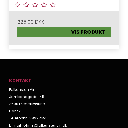
225,00 DKK
VIS PRODUKT
KONTAKT
Falkensten Vin
Jernbanegade 14B
3600 Frederikssund
Dansk
Telefonnr.
:
28992695
E-mail
:
johnni@falkenstenvin.dk