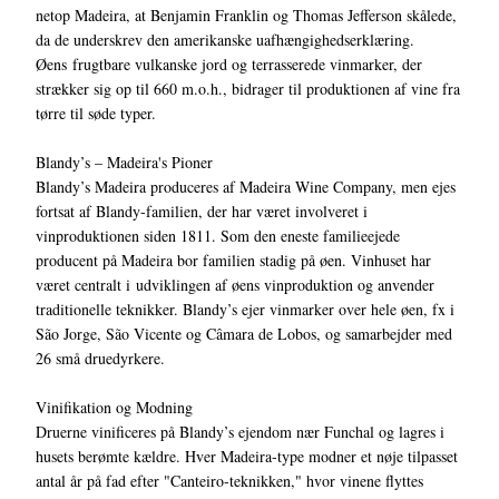
netop Madeira, at Benjamin Franklin og Thomas Jefferson skålede,
da de underskrev den amerikanske uafhængighedserklæring.
Øens frugtbare vulkanske jord og terrasserede vinmarker, der
strækker sig op til 660 m.o.h., bidrager til produktionen af vine fra
tørre til søde typer.
Blandy’s – Madeira's Pioner
Blandy’s Madeira produceres af Madeira Wine Company, men ejes
fortsat af Blandy-familien, der har været involveret i
vinproduktionen siden 1811. Som den eneste familieejede
producent på Madeira bor familien stadig på øen. Vinhuset har
været centralt i udviklingen af øens vinproduktion og anvender
traditionelle teknikker. Blandy’s ejer vinmarker over hele øen, fx i
São Jorge, São Vicente og Câmara de Lobos, og samarbejder med
26 små druedyrkere.
Vinifikation og Modning
Druerne vinificeres på Blandy’s ejendom nær Funchal og lagres i
husets berømte kældre. Hver Madeira-type modner et nøje tilpasset
antal år på fad efter "Canteiro-teknikken," hvor vinene flyttes